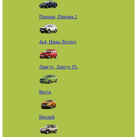
Приора, Приора 2
4х4, Нива Легенд
Ларгус, Ларгус FL
Веста
Иксрей