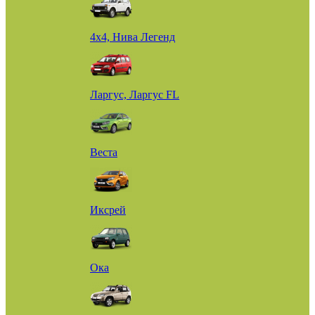
4х4, Нива Легенд
Ларгус, Ларгус FL
Веста
Иксрей
Ока