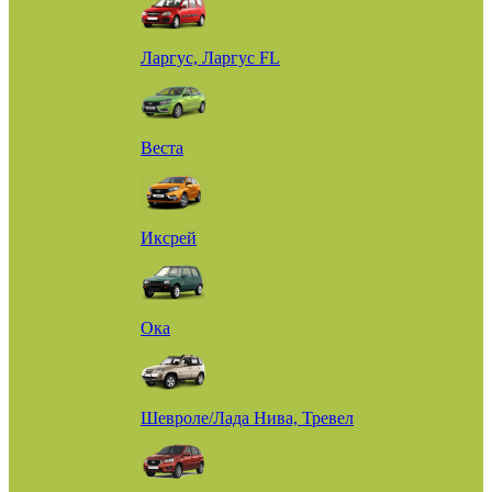
Ларгус, Ларгус FL
Веста
Иксрей
Ока
Шевроле/Лада Нива, Тревел