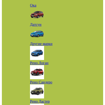
Ока
Датсун
Другие марки
Рено Логан
Рено Сандеро
Рено Дастер