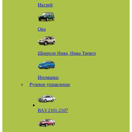
Иксрей
Ока
Шевроле Нива, Нива Тревел
Иномарки
Рулевое управление
ВАЗ 2101-2107