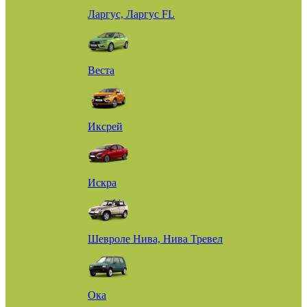
Ларгус, Ларгус FL
Веста
Иксрей
Искра
Шевроле Нива, Нива Тревел
Ока