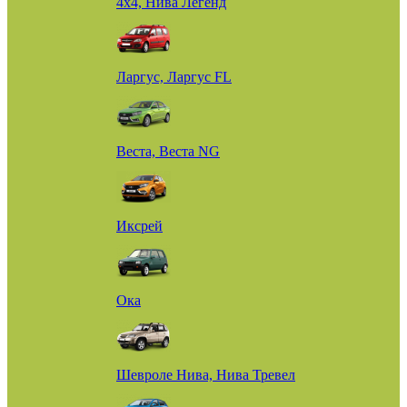
4х4, Нива Легенд
Ларгус, Ларгус FL
Веста, Веста NG
Иксрей
Ока
Шевроле Нива, Нива Тревел