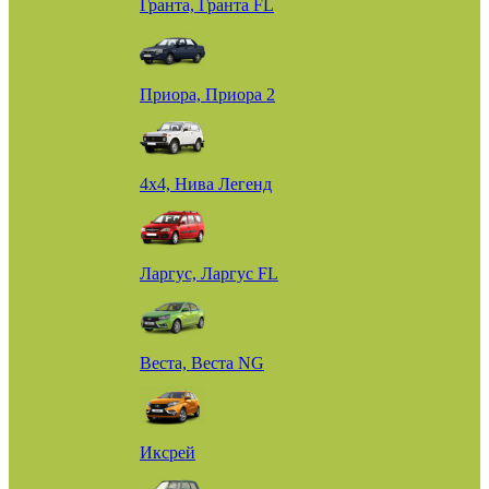
Гранта, Гранта FL
Приора, Приора 2
4х4, Нива Легенд
Ларгус, Ларгус FL
Веста, Веста NG
Иксрей