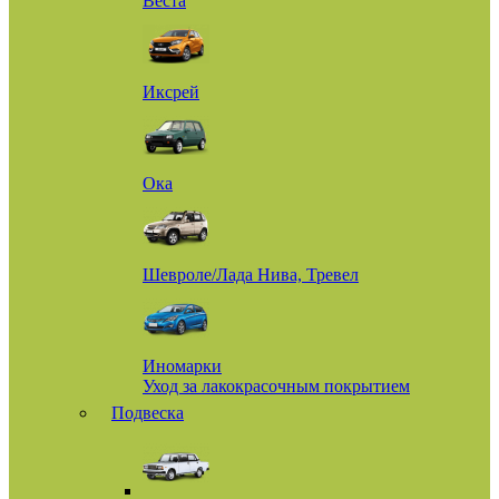
Веста
Иксрей
Ока
Шевроле/Лада Нива, Тревел
Иномарки
Уход за лакокрасочным покрытием
Подвеска