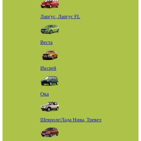
Ларгус, Ларгус FL
Веста
Иксрей
Ока
Шевроле/Лада Нива, Тревел