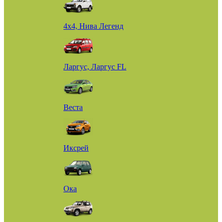
4х4, Нива Легенд
Ларгус, Ларгус FL
Веста
Иксрей
Ока