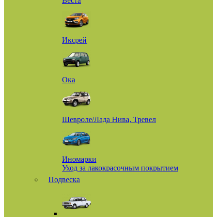
Веста
Иксрей
Ока
Шевроле/Лада Нива, Тревел
Иномарки
Уход за лакокрасочным покрытием
Подвеска