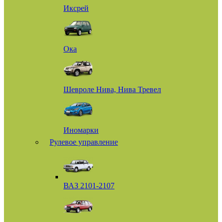
Иксрей
Ока
Шевроле Нива, Нива Тревел
Иномарки
Рулевое управление
ВАЗ 2101-2107