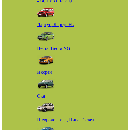
4х4, Нива Легенд
Ларгус, Ларгус FL
Веста, Веста NG
Иксрей
Ока
Шевроле Нива, Нива Тревел