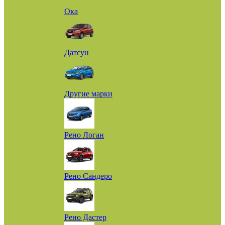
Ока
Датсун
Другие марки
Рено Логан
Рено Сандеро
Рено Дастер