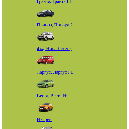
Гранта, Гранта FL
Приора, Приора 2
4х4, Нива Легенд
Ларгус, Ларгус FL
Веста, Веста NG
Иксрей