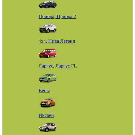
Приора, Приора 2
4х4, Нива Легенд
Ларгус, Ларгус FL
Веста
Иксрей