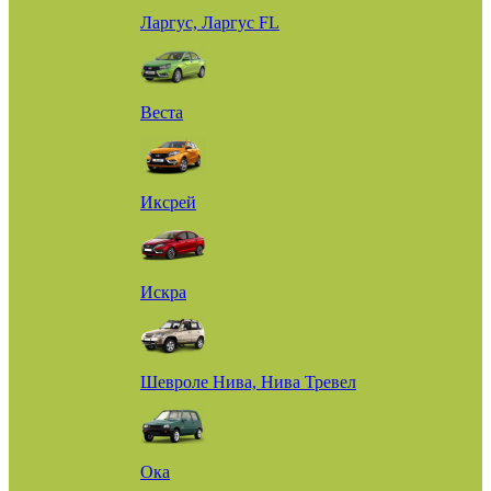
Ларгус, Ларгус FL
Веста
Иксрей
Искра
Шевроле Нива, Нива Тревел
Ока