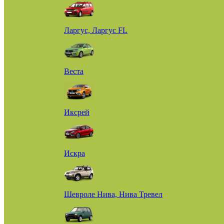
Ларгус, Ларгус FL
Веста
Иксрей
Искра
Шевроле Нива, Нива Тревел