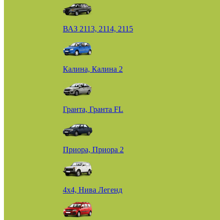
ВАЗ 2113, 2114, 2115
Калина, Калина 2
Гранта, Гранта FL
Приора, Приора 2
4х4, Нива Легенд