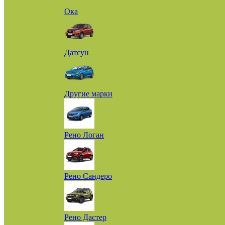
Ока
Датсун
Другие марки
Рено Логан
Рено Сандеро
Рено Дастер