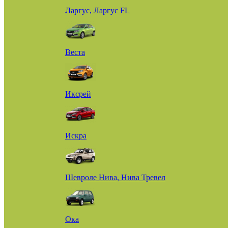
Ларгус, Ларгус FL
Веста
Иксрей
Искра
Шевроле Нива, Нива Тревел
Ока