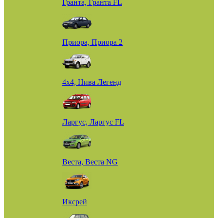
Гранта, Гранта FL
Приора, Приора 2
4х4, Нива Легенд
Ларгус, Ларгус FL
Веста, Веста NG
Иксрей