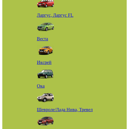
Ларгус, Ларгус FL
Веста
Иксрей
Ока
Шевроле/Лада Нива, Тревел