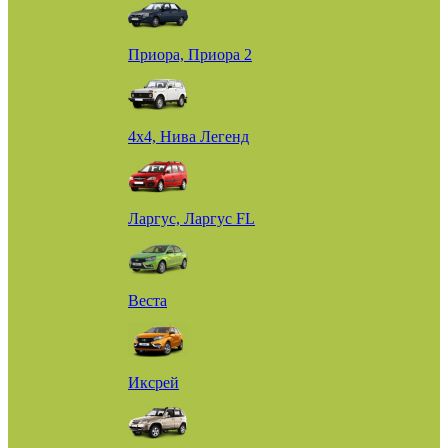
Приора, Приора 2
4х4, Нива Легенд
Ларгус, Ларгус FL
Веста
Иксрей