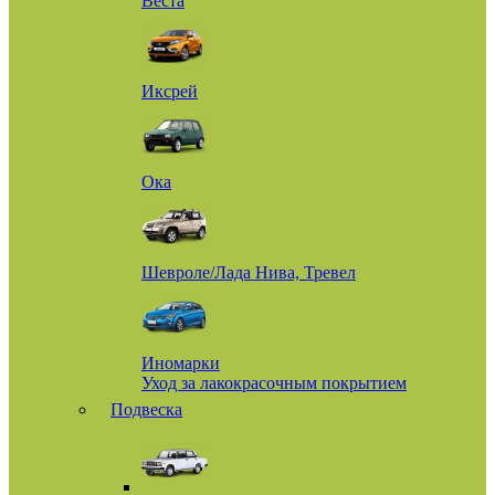
Веста
Иксрей
Ока
Шевроле/Лада Нива, Тревел
Иномарки
Уход за лакокрасочным покрытием
Подвеска