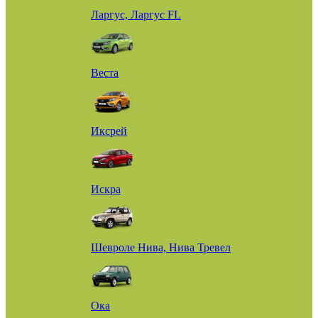
Ларгус, Ларгус FL
Веста
Иксрей
Искра
Шевроле Нива, Нива Тревел
Ока