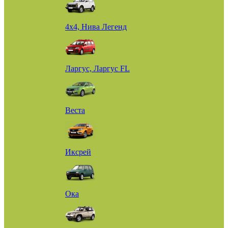
4х4, Нива Легенд
Ларгус, Ларгус FL
Веста
Иксрей
Ока