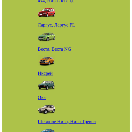
4х4, Нива Легенд
Ларгус, Ларгус FL
Веста, Веста NG
Иксрей
Ока
Шевроле Нива, Нива Тревел