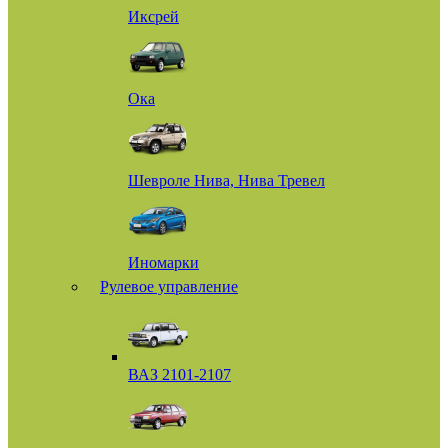
Иксрей
Ока
Шевроле Нива, Нива Тревел
Иномарки
Рулевое управление
ВАЗ 2101-2107