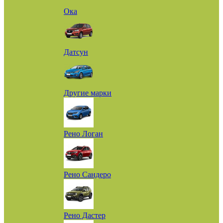
Ока
Датсун
Другие марки
Рено Логан
Рено Сандеро
Рено Дастер