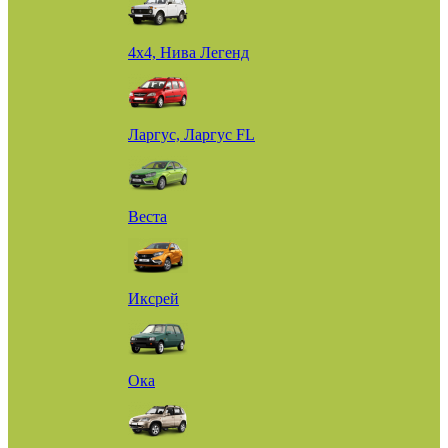
4х4, Нива Легенд
Ларгус, Ларгус FL
Веста
Иксрей
Ока