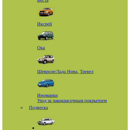
Веста
Иксрей
Ока
Шевроле/Лада Нива, Тревел
Иномарки
Уход за лакокрасочным покрытием
Подвеска