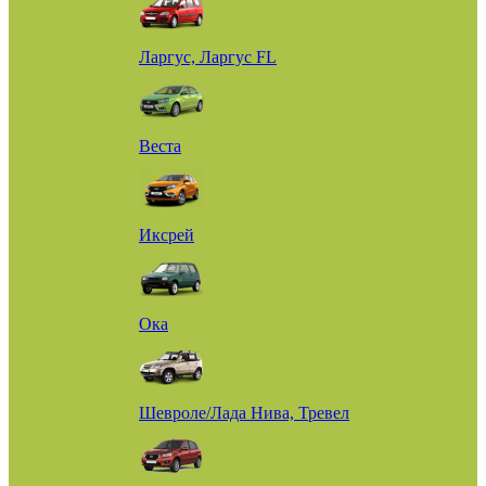
Ларгус, Ларгус FL
Веста
Иксрей
Ока
Шевроле/Лада Нива, Тревел