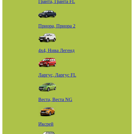
Гранта, Гранта FL
Приора, Приора 2
4х4, Нива Легенд
Ларгус, Ларгус FL
Веста, Веста NG
Иксрей