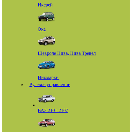
Иксрей
Ока
Шевроле Нива, Нива Тревел
Иномарки
Рулевое управление
ВАЗ 2101-2107