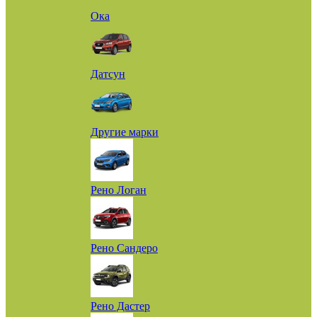
Ока
Датсун
Другие марки
Рено Логан
Рено Сандеро
Рено Дастер