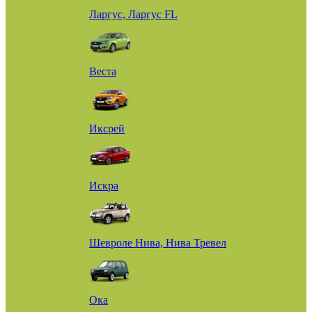
Ларгус, Ларгус FL
Веста
Иксрей
Искра
Шевроле Нива, Нива Тревел
Ока