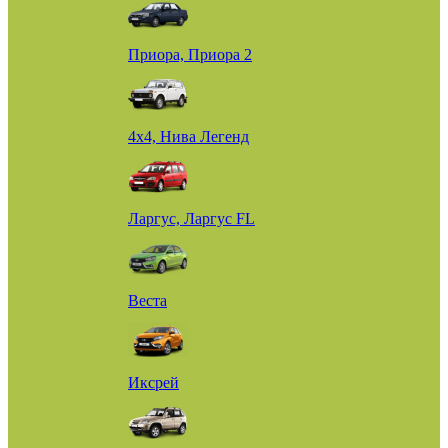
Приора, Приора 2
4х4, Нива Легенд
Ларгус, Ларгус FL
Веста
Иксрей