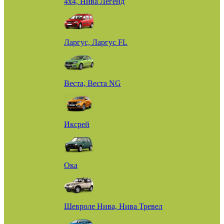
4х4, Нива Легенд
Ларгус, Ларгус FL
Веста, Веста NG
Иксрей
Ока
Шевроле Нива, Нива Тревел