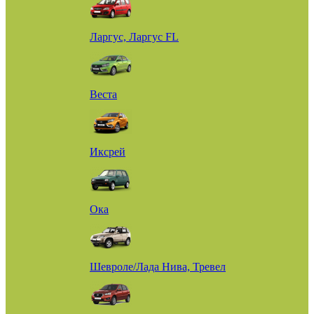
Ларгус, Ларгус FL
Веста
Иксрей
Ока
Шевроле/Лада Нива, Тревел