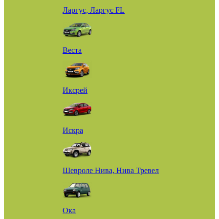
Ларгус, Ларгус FL
Веста
Иксрей
Искра
Шевроле Нива, Нива Тревел
Ока