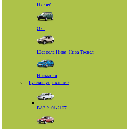
Иксрей
Ока
Шевроле Нива, Нива Тревел
Иномарки
Рулевое управление
ВАЗ 2101-2107