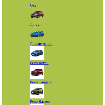
Ока
Датсун
Другие марки
Рено Логан
Рено Сандеро
Рено Дастер