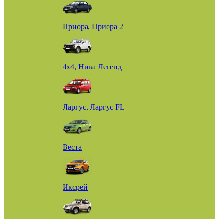
Приора, Приора 2
4х4, Нива Легенд
Ларгус, Ларгус FL
Веста
Иксрей