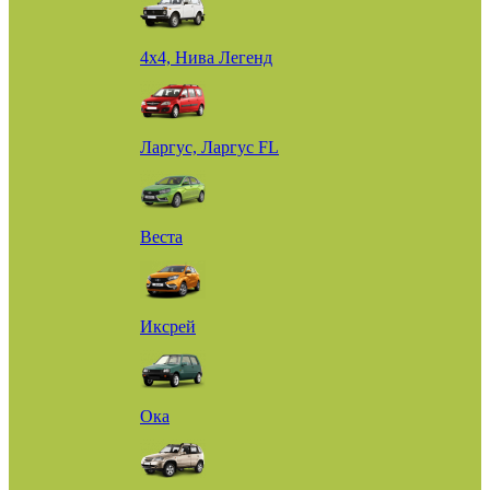
4х4, Нива Легенд
Ларгус, Ларгус FL
Веста
Иксрей
Ока