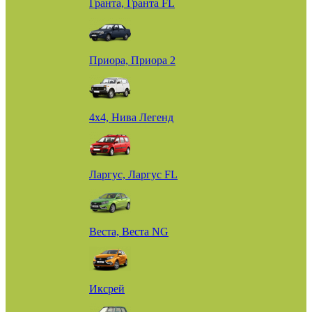
Гранта, Гранта FL
Приора, Приора 2
4х4, Нива Легенд
Ларгус, Ларгус FL
Веста, Веста NG
Иксрей