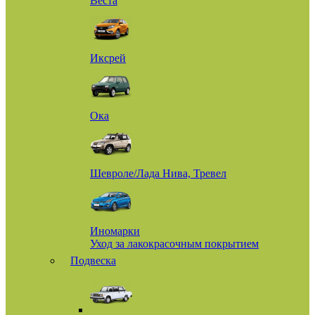
Веста
Иксрей
Ока
Шевроле/Лада Нива, Тревел
Иномарки
Уход за лакокрасочным покрытием
Подвеска