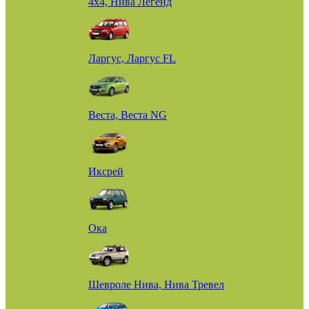
4х4, Нива Легенд
Ларгус, Ларгус FL
Веста, Веста NG
Иксрей
Ока
Шевроле Нива, Нива Тревел