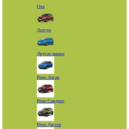
Ока
Датсун
Другие марки
Рено Логан
Рено Сандеро
Рено Дастер