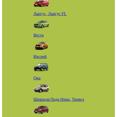
Ларгус, Ларгус FL
Веста
Иксрей
Ока
Шевроле/Лада Нива, Тревел