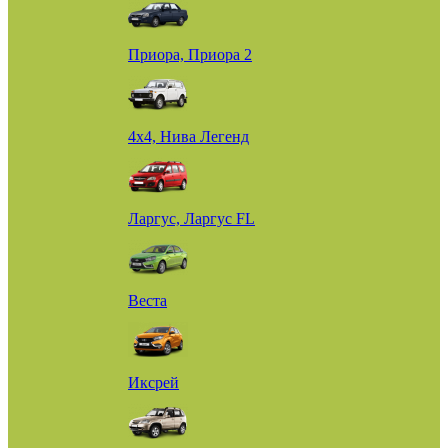
Приора, Приора 2
4х4, Нива Легенд
Ларгус, Ларгус FL
Веста
Иксрей