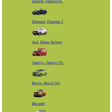
Гранта, Гранта FL
Приора, Приора 2
4х4, Нива Легенд
Ларгус, Ларгус FL
Веста, Веста NG
Иксрей