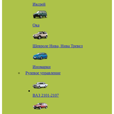
Иксрей
Ока
Шевроле Нива, Нива Тревел
Иномарки
Рулевое управление
ВАЗ 2101-2107