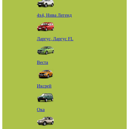
4х4, Нива Легенд
Ларгус, Ларгус FL
Веста
Иксрей
Ока