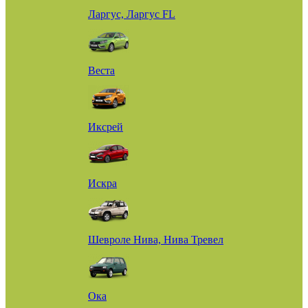
Ларгус, Ларгус FL
Веста
Иксрей
Искра
Шевроле Нива, Нива Тревел
Ока