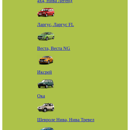
4х4, Нива Легенд
Ларгус, Ларгус FL
Веста, Веста NG
Иксрей
Ока
Шевроле Нива, Нива Тревел