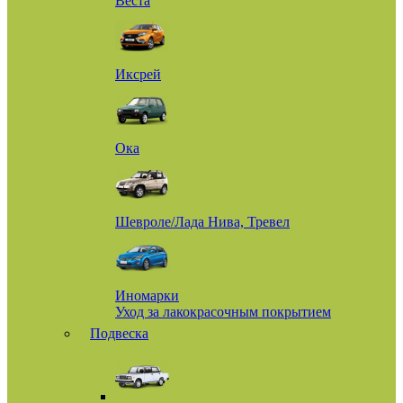
Веста
Иксрей
Ока
Шевроле/Лада Нива, Тревел
Иномарки
Уход за лакокрасочным покрытием
Подвеска