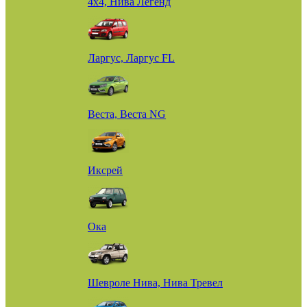
4х4, Нива Легенд
Ларгус, Ларгус FL
Веста, Веста NG
Иксрей
Ока
Шевроле Нива, Нива Тревел