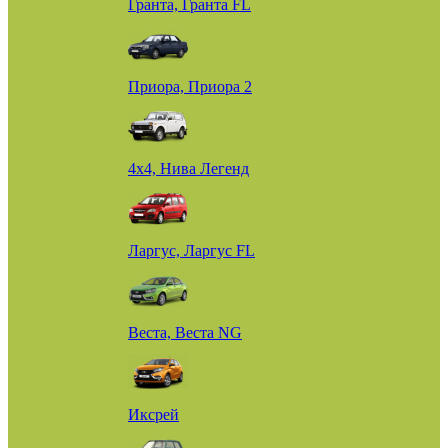
Гранта, Гранта FL
Приора, Приора 2
4х4, Нива Легенд
Ларгус, Ларгус FL
Веста, Веста NG
Иксрей