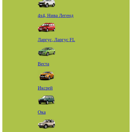
4х4, Нива Легенд
Ларгус, Ларгус FL
Веста
Иксрей
Ока