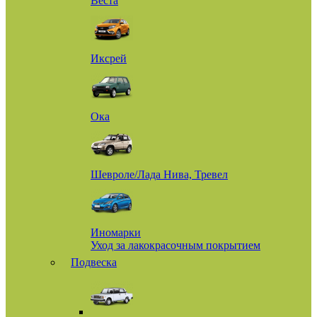
Веста
Иксрей
Ока
Шевроле/Лада Нива, Тревел
Иномарки
Уход за лакокрасочным покрытием
Подвеска