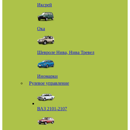
Иксрей
Ока
Шевроле Нива, Нива Тревел
Иномарки
Рулевое управление
ВАЗ 2101-2107