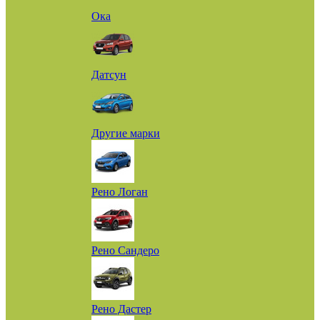
Ока
Датсун
Другие марки
Рено Логан
Рено Сандеро
Рено Дастер