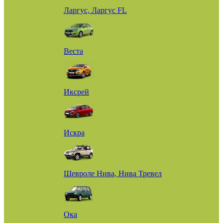
Ларгус, Ларгус FL
Веста
Иксрей
Искра
Шевроле Нива, Нива Тревел
Ока