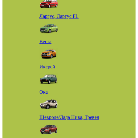
Ларгус, Ларгус FL
Веста
Иксрей
Ока
Шевроле/Лада Нива, Тревел