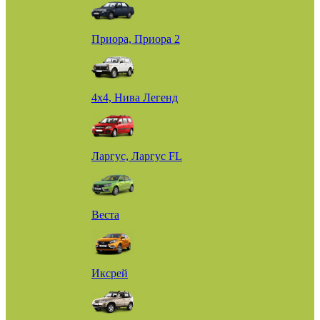
Приора, Приора 2
4х4, Нива Легенд
Ларгус, Ларгус FL
Веста
Иксрей