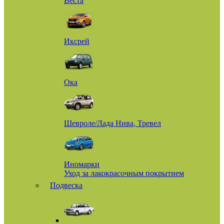
Веста
Иксрей
Ока
Шевроле/Лада Нива, Тревел
Иномарки
Уход за лакокрасочным покрытием
Подвеска