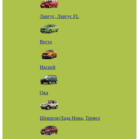
Ларгус, Ларгус FL
Веста
Иксрей
Ока
Шевроле/Лада Нива, Тревел