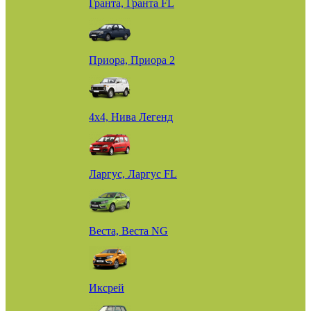
Гранта, Гранта FL
Приора, Приора 2
4х4, Нива Легенд
Ларгус, Ларгус FL
Веста, Веста NG
Иксрей