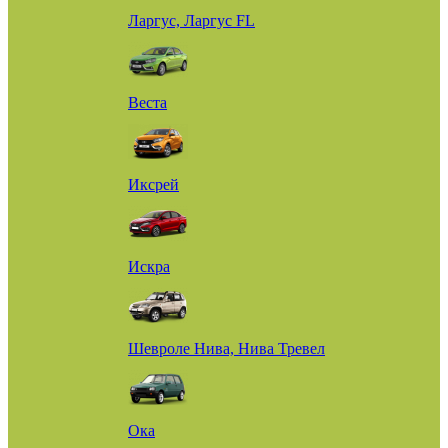
Ларгус, Ларгус FL
Веста
Иксрей
Искра
Шевроле Нива, Нива Тревел
Ока