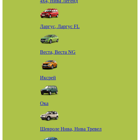
4х4, Нива Легенд
Ларгус, Ларгус FL
Веста, Веста NG
Иксрей
Ока
Шевроле Нива, Нива Тревел