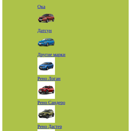
Ока
Датсун
Другие марки
Рено Логан
Рено Сандеро
Рено Дастер