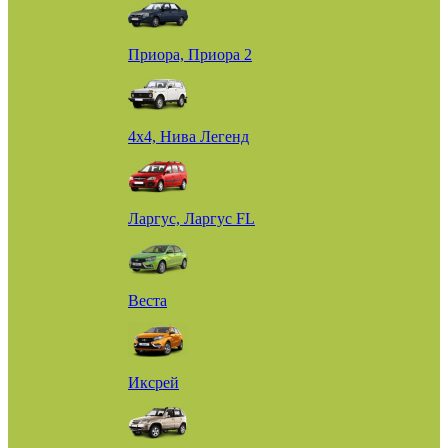
Приора, Приора 2
4х4, Нива Легенд
Ларгус, Ларгус FL
Веста
Иксрей