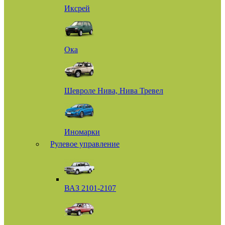
Иксрей
Ока
Шевроле Нива, Нива Тревел
Иномарки
Рулевое управление
ВАЗ 2101-2107