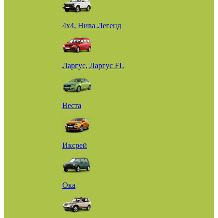
4х4, Нива Легенд
Ларгус, Ларгус FL
Веста
Иксрей
Ока