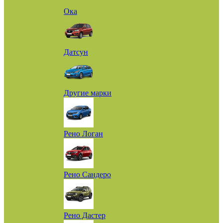
Ока
Датсун
Другие марки
Рено Логан
Рено Сандеро
Рено Дастер