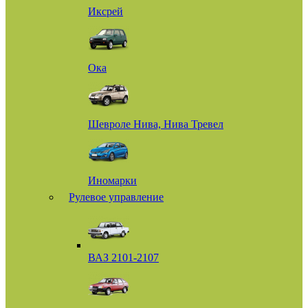
Иксрей
Ока
Шевроле Нива, Нива Тревел
Иномарки
Рулевое управление
ВАЗ 2101-2107