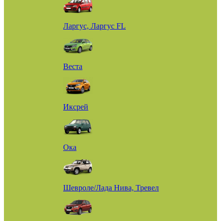
Ларгус, Ларгус FL
Веста
Иксрей
Ока
Шевроле/Лада Нива, Тревел