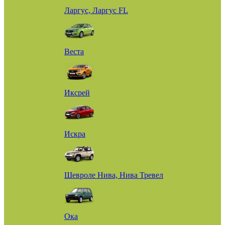
Ларгус, Ларгус FL
Веста
Иксрей
Искра
Шевроле Нива, Нива Тревел
Ока