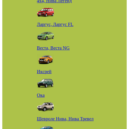
4х4, Нива Легенд
Ларгус, Ларгус FL
Веста, Веста NG
Иксрей
Ока
Шевроле Нива, Нива Тревел