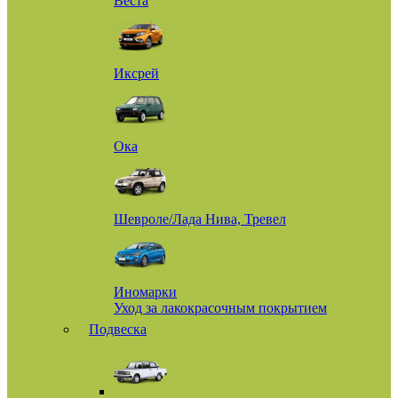
Веста
Иксрей
Ока
Шевроле/Лада Нива, Тревел
Иномарки
Уход за лакокрасочным покрытием
Подвеска