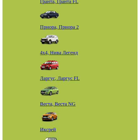
Гранта, Гранта FL
Приора, Приора 2
4х4, Нива Легенд
Ларгус, Ларгус FL
Веста, Веста NG
Иксрей