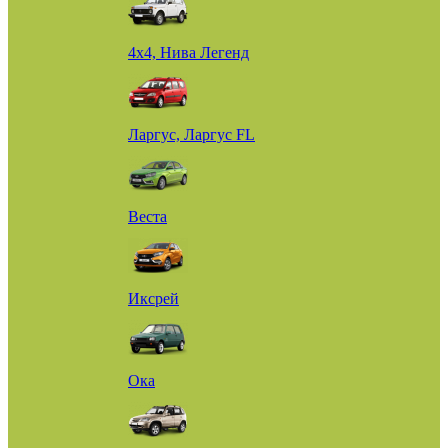
4х4, Нива Легенд
Ларгус, Ларгус FL
Веста
Иксрей
Ока