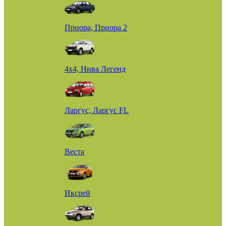
Приора, Приора 2
4х4, Нива Легенд
Ларгус, Ларгус FL
Веста
Иксрей