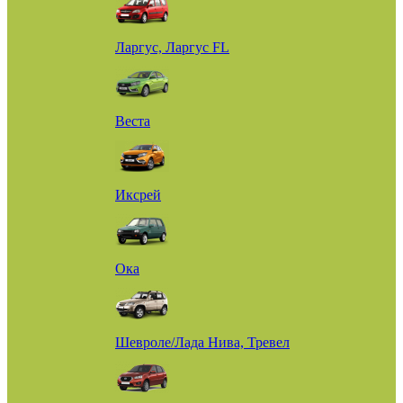
Ларгус, Ларгус FL
Веста
Иксрей
Ока
Шевроле/Лада Нива, Тревел