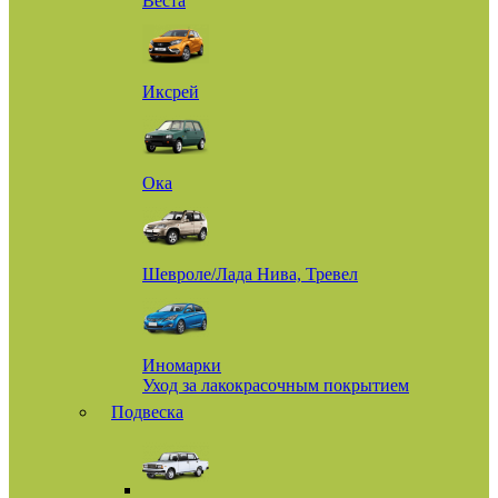
Веста
Иксрей
Ока
Шевроле/Лада Нива, Тревел
Иномарки
Уход за лакокрасочным покрытием
Подвеска