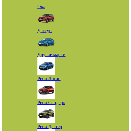
Ока
Датсун
Другие марки
Рено Логан
Рено Сандеро
Рено Дастер