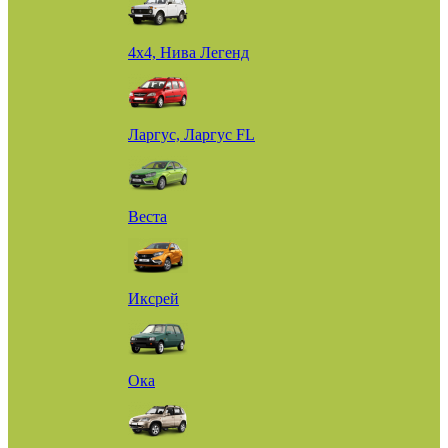
4х4, Нива Легенд
Ларгус, Ларгус FL
Веста
Иксрей
Ока