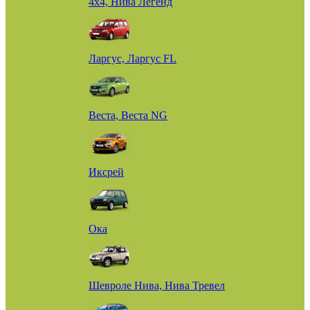
4х4, Нива Легенд
Ларгус, Ларгус FL
Веста, Веста NG
Иксрей
Ока
Шевроле Нива, Нива Тревел