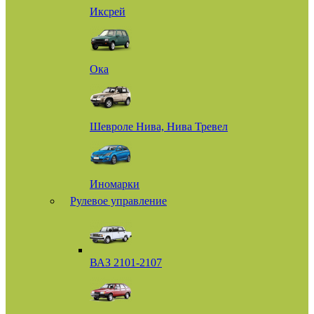
Иксрей
Ока
Шевроле Нива, Нива Тревел
Иномарки
Рулевое управление
ВАЗ 2101-2107