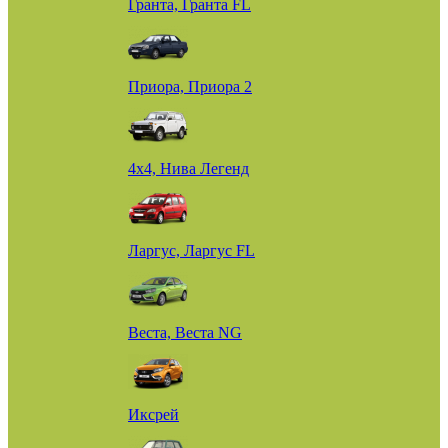
Гранта, Гранта FL
Приора, Приора 2
4х4, Нива Легенд
Ларгус, Ларгус FL
Веста, Веста NG
Иксрей