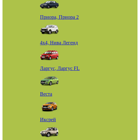
Приора, Приора 2
4х4, Нива Легенд
Ларгус, Ларгус FL
Веста
Иксрей