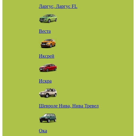
Ларгус, Ларгус FL
Веста
Иксрей
Искра
Шевроле Нива, Нива Тревел
Ока