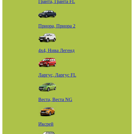
Гранта, Гранта FL
Приора, Приора 2
4х4, Нива Легенд
Ларгус, Ларгус FL
Веста, Веста NG
Иксрей