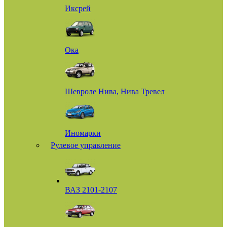
Иксрей
Ока
Шевроле Нива, Нива Тревел
Иномарки
Рулевое управление
ВАЗ 2101-2107