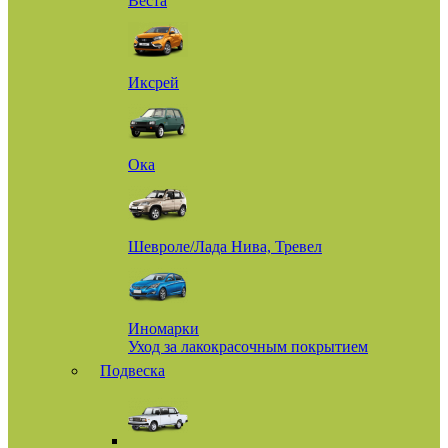
Веста
Иксрей
Ока
Шевроле/Лада Нива, Тревел
Иномарки
Уход за лакокрасочным покрытием
Подвеска