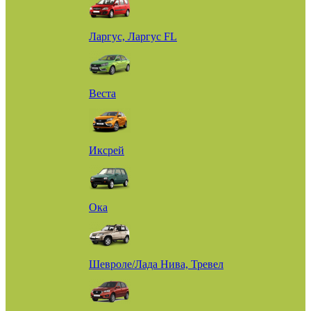
Ларгус, Ларгус FL
Веста
Иксрей
Ока
Шевроле/Лада Нива, Тревел