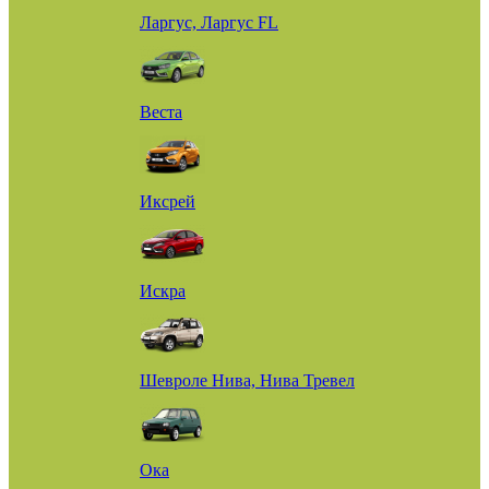
Ларгус, Ларгус FL
Веста
Иксрей
Искра
Шевроле Нива, Нива Тревел
Ока