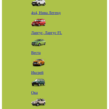
4х4, Нива Легенд
Ларгус, Ларгус FL
Веста
Иксрей
Ока