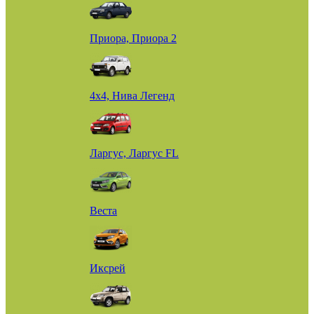
Приора, Приора 2
4х4, Нива Легенд
Ларгус, Ларгус FL
Веста
Иксрей