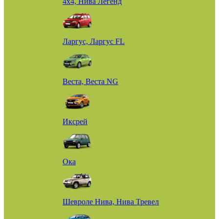
4х4, Нива Легенд
Ларгус, Ларгус FL
Веста, Веста NG
Иксрей
Ока
Шевроле Нива, Нива Тревел