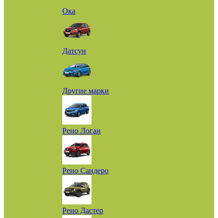
Ока
Датсун
Другие марки
Рено Логан
Рено Сандеро
Рено Дастер