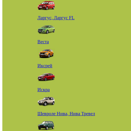
Ларгус, Ларгус FL
Веста
Иксрей
Искра
Шевроле Нива, Нива Тревел