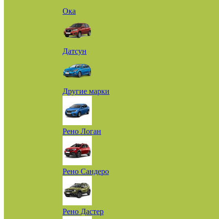
Ока
Датсун
Другие марки
Рено Логан
Рено Сандеро
Рено Дастер