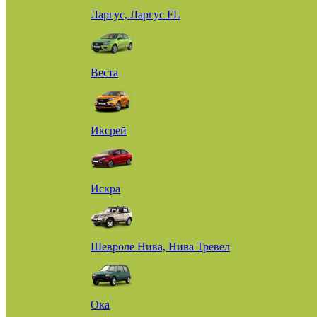
Ларгус, Ларгус FL
Веста
Иксрей
Искра
Шевроле Нива, Нива Тревел
Ока