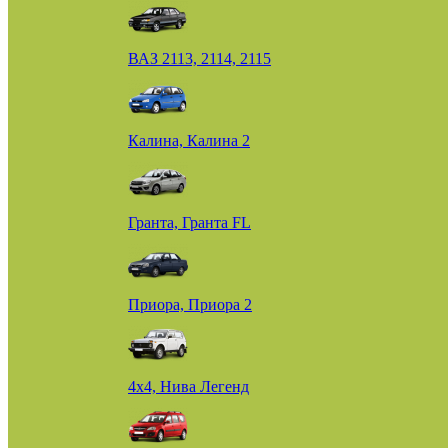
ВАЗ 2113, 2114, 2115
Калина, Калина 2
Гранта, Гранта FL
Приора, Приора 2
4х4, Нива Легенд