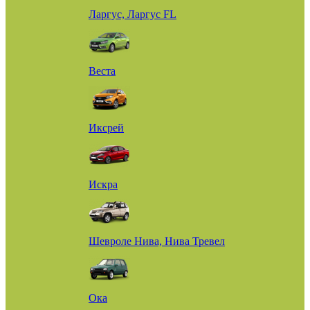
Ларгус, Ларгус FL
Веста
Иксрей
Искра
Шевроле Нива, Нива Тревел
Ока