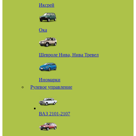
Иксрей
Ока
Шевроле Нива, Нива Тревел
Иномарки
Рулевое управление
ВАЗ 2101-2107