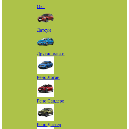
Ока
Датсун
Другие марки
Рено Логан
Рено Сандеро
Рено Дастер