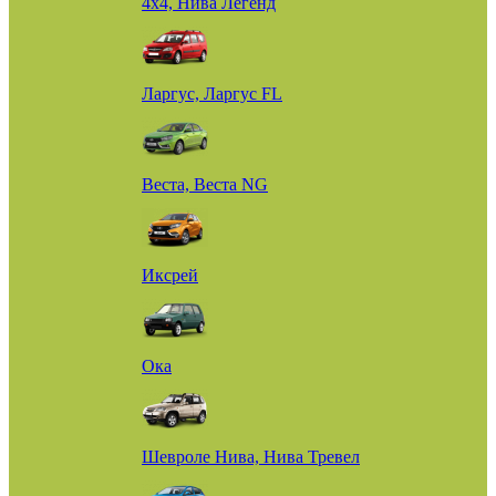
4х4, Нива Легенд
Ларгус, Ларгус FL
Веста, Веста NG
Иксрей
Ока
Шевроле Нива, Нива Тревел