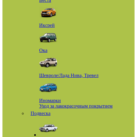
Веста
Иксрей
Ока
Шевроле/Лада Нива, Тревел
Иномарки
Уход за лакокрасочным покрытием
Подвеска