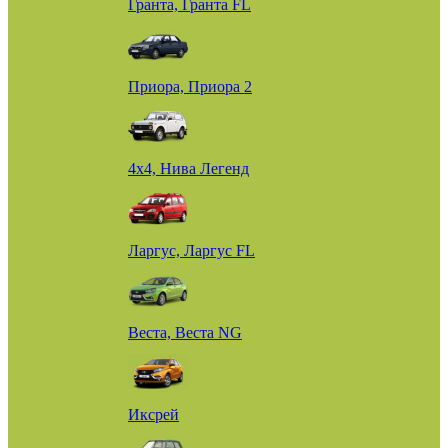
Гранта, Гранта FL
Приора, Приора 2
4х4, Нива Легенд
Ларгус, Ларгус FL
Веста, Веста NG
Иксрей