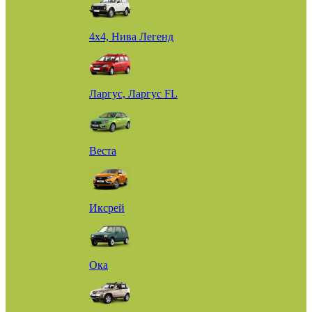
4х4, Нива Легенд
Ларгус, Ларгус FL
Веста
Иксрей
Ока