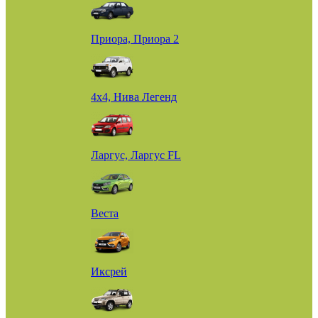
Приора, Приора 2
4х4, Нива Легенд
Ларгус, Ларгус FL
Веста
Иксрей