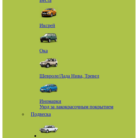
Веста
Иксрей
Ока
Шевроле/Лада Нива, Тревел
Иномарки
Уход за лакокрасочным покрытием
Подвеска