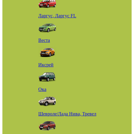
Ларгус, Ларгус FL
Веста
Иксрей
Ока
Шевроле/Лада Нива, Тревел