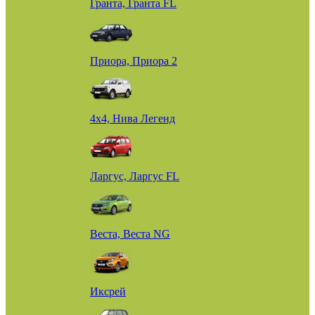
Гранта, Гранта FL
Приора, Приора 2
4х4, Нива Легенд
Ларгус, Ларгус FL
Веста, Веста NG
Иксрей