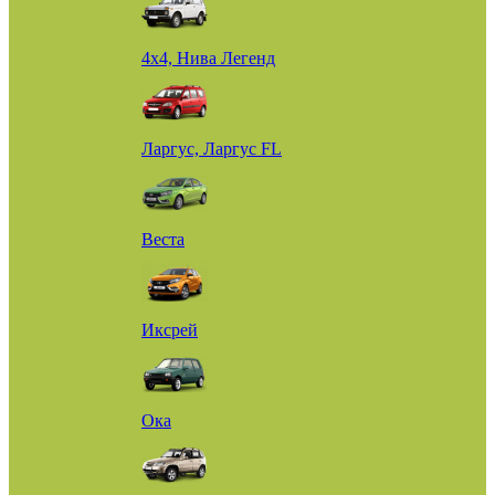
4х4, Нива Легенд
Ларгус, Ларгус FL
Веста
Иксрей
Ока