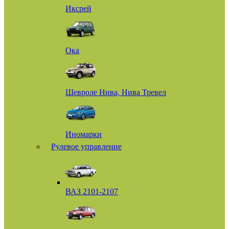
Иксрей
Ока
Шевроле Нива, Нива Тревел
Иномарки
Рулевое управление
ВАЗ 2101-2107