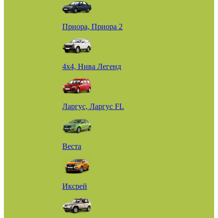
Приора, Приора 2
4х4, Нива Легенд
Ларгус, Ларгус FL
Веста
Иксрей