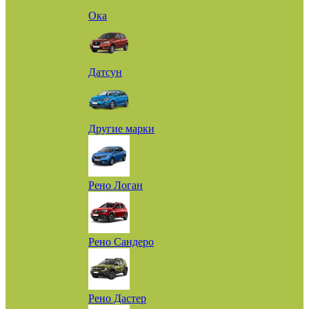
Ока
Датсун
Другие марки
Рено Логан
Рено Сандеро
Рено Дастер