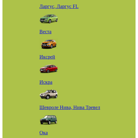
Ларгус, Ларгус FL
Веста
Иксрей
Искра
Шевроле Нива, Нива Тревел
Ока