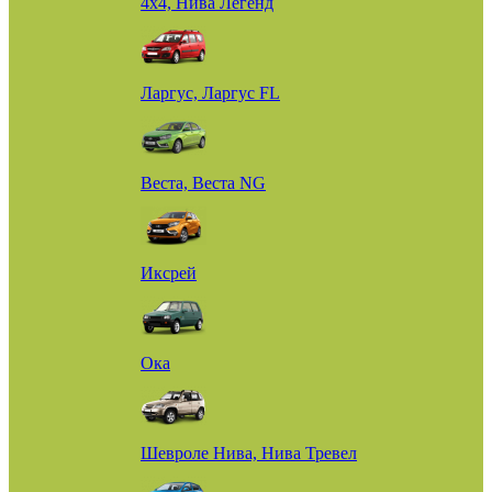
4х4, Нива Легенд
Ларгус, Ларгус FL
Веста, Веста NG
Иксрей
Ока
Шевроле Нива, Нива Тревел