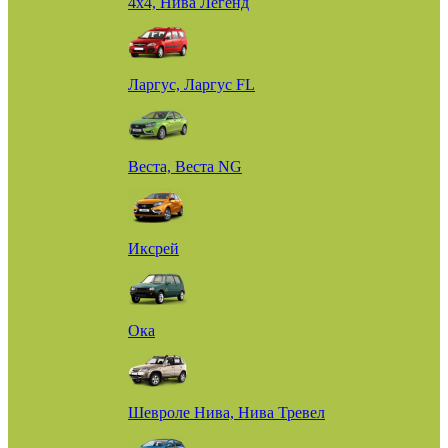
4х4, Нива Легенд
Ларгус, Ларгус FL
Веста, Веста NG
Иксрей
Ока
Шевроле Нива, Нива Тревел