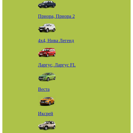
Приора, Приора 2
4х4, Нива Легенд
Ларгус, Ларгус FL
Веста
Иксрей