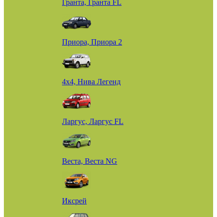
Гранта, Гранта FL
Приора, Приора 2
4х4, Нива Легенд
Ларгус, Ларгус FL
Веста, Веста NG
Иксрей