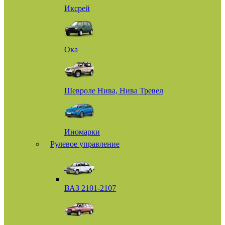
Иксрей
Ока
Шевроле Нива, Нива Тревел
Иномарки
Рулевое управление
ВАЗ 2101-2107