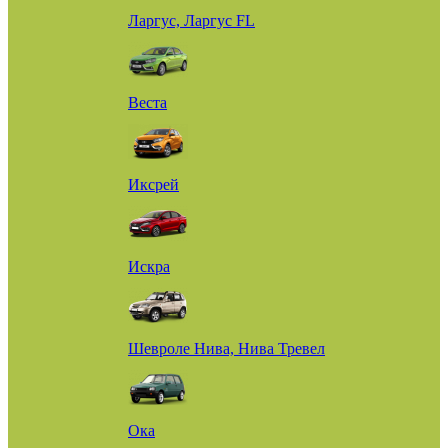
Ларгус, Ларгус FL
Веста
Иксрей
Искра
Шевроле Нива, Нива Тревел
Ока