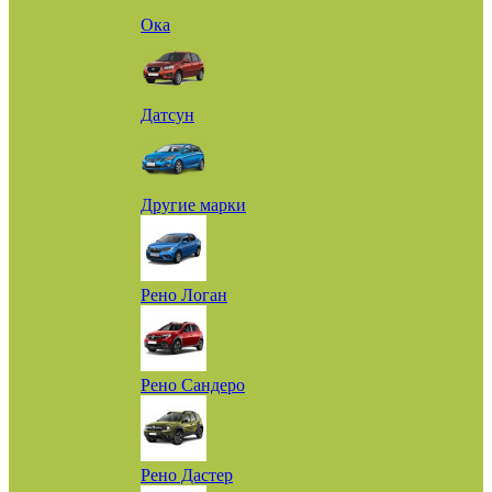
Ока
Датсун
Другие марки
Рено Логан
Рено Сандеро
Рено Дастер