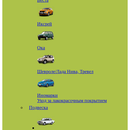
Веста
Иксрей
Ока
Шевроле/Лада Нива, Тревел
Иномарки
Уход за лакокрасочным покрытием
Подвеска