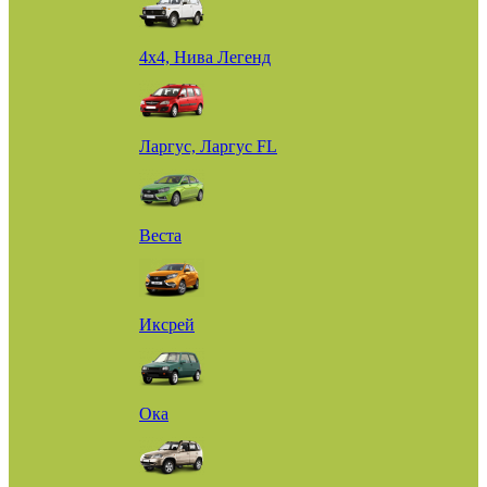
4х4, Нива Легенд
Ларгус, Ларгус FL
Веста
Иксрей
Ока