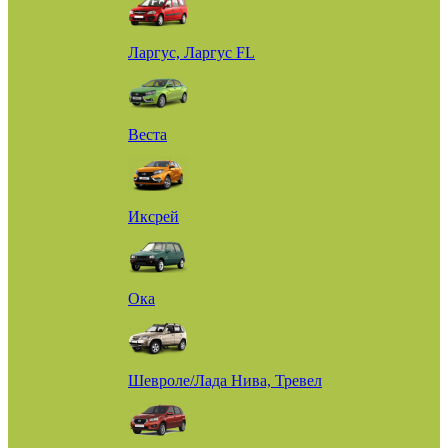
Ларгус, Ларгус FL
Веста
Иксрей
Ока
Шевроле/Лада Нива, Тревел