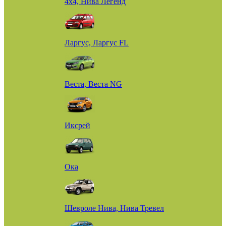
4х4, Нива Легенд
Ларгус, Ларгус FL
Веста, Веста NG
Иксрей
Ока
Шевроле Нива, Нива Тревел