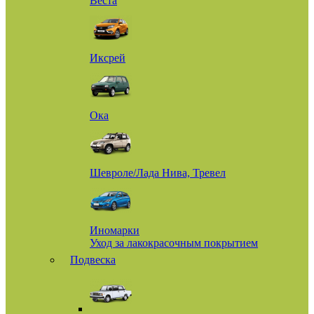
Веста
Иксрей
Ока
Шевроле/Лада Нива, Тревел
Иномарки
Уход за лакокрасочным покрытием
Подвеска