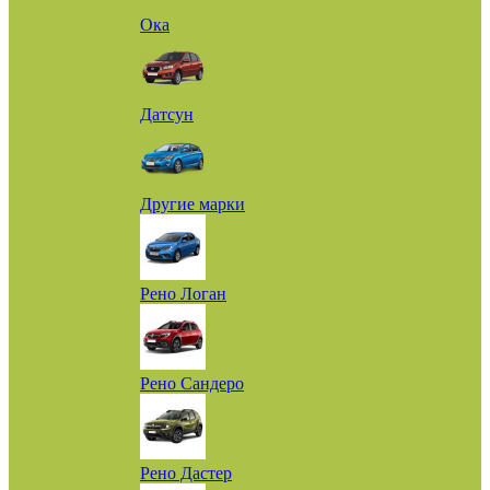
Ока
Датсун
Другие марки
Рено Логан
Рено Сандеро
Рено Дастер