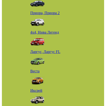
Приора, Приора 2
4х4, Нива Легенд
Ларгус, Ларгус FL
Веста
Иксрей