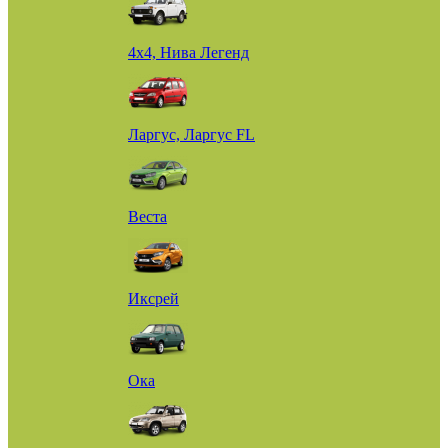
4х4, Нива Легенд
Ларгус, Ларгус FL
Веста
Иксрей
Ока