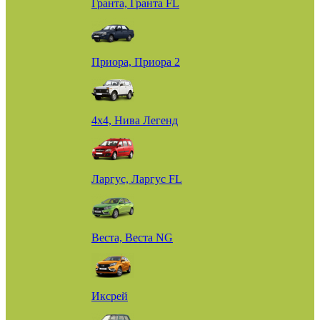
Гранта, Гранта FL
Приора, Приора 2
4х4, Нива Легенд
Ларгус, Ларгус FL
Веста, Веста NG
Иксрей