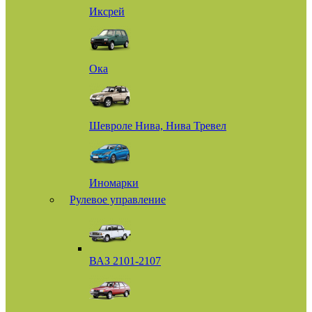
Иксрей
Ока
Шевроле Нива, Нива Тревел
Иномарки
Рулевое управление
ВАЗ 2101-2107