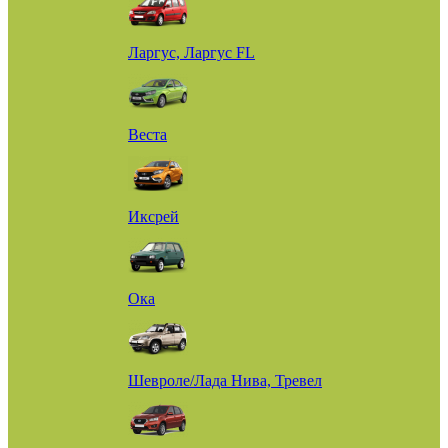
Ларгус, Ларгус FL
Веста
Иксрей
Ока
Шевроле/Лада Нива, Тревел