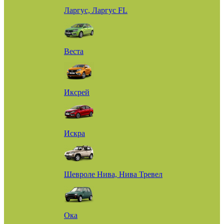
Ларгус, Ларгус FL
Веста
Иксрей
Искра
Шевроле Нива, Нива Тревел
Ока