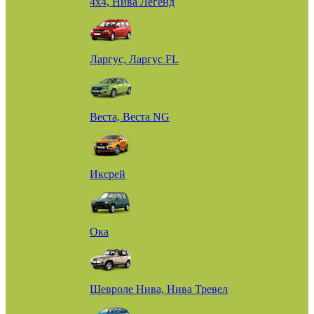
4х4, Нива Легенд
Ларгус, Ларгус FL
Веста, Веста NG
Иксрей
Ока
Шевроле Нива, Нива Тревел