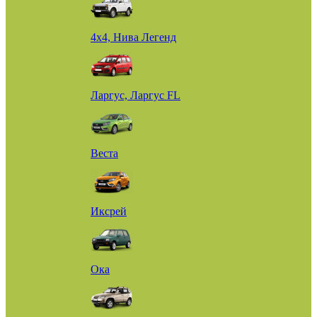
4х4, Нива Легенд
Ларгус, Ларгус FL
Веста
Иксрей
Ока