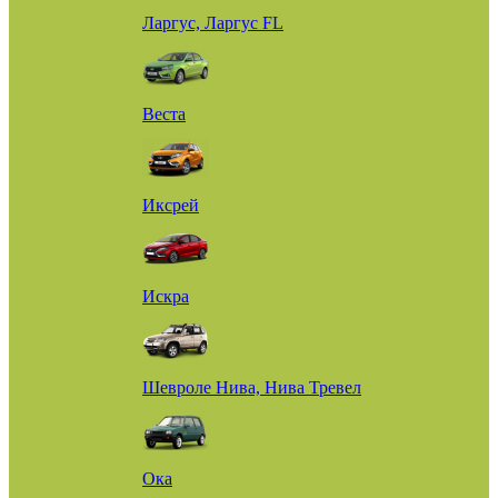
Ларгус, Ларгус FL
Веста
Иксрей
Искра
Шевроле Нива, Нива Тревел
Ока