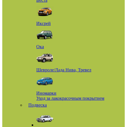
Веста
Иксрей
Ока
Шевроле/Лада Нива, Тревел
Иномарки
Уход за лакокрасочным покрытием
Подвеска