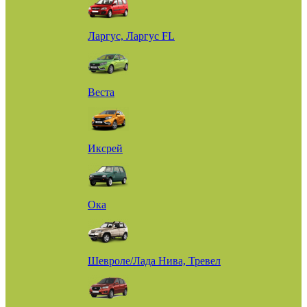
Ларгус, Ларгус FL
Веста
Иксрей
Ока
Шевроле/Лада Нива, Тревел