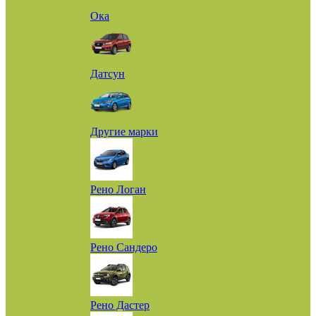
Ока
Датсун
Другие марки
Рено Логан
Рено Сандеро
Рено Дастер