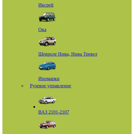
Иксрей
Ока
Шевроле Нива, Нива Тревел
Иномарки
Рулевое управление
ВАЗ 2101-2107