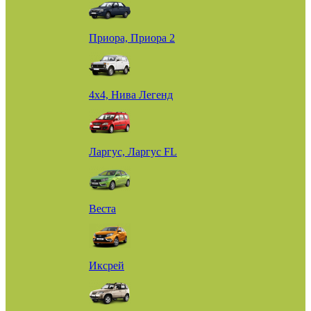
Приора, Приора 2
4х4, Нива Легенд
Ларгус, Ларгус FL
Веста
Иксрей