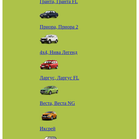
Гранта, Гранта FL
Приора, Приора 2
4х4, Нива Легенд
Ларгус, Ларгус FL
Веста, Веста NG
Иксрей