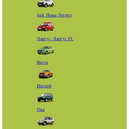
4х4, Нива Легенд
Ларгус, Ларгус FL
Веста
Иксрей
Ока