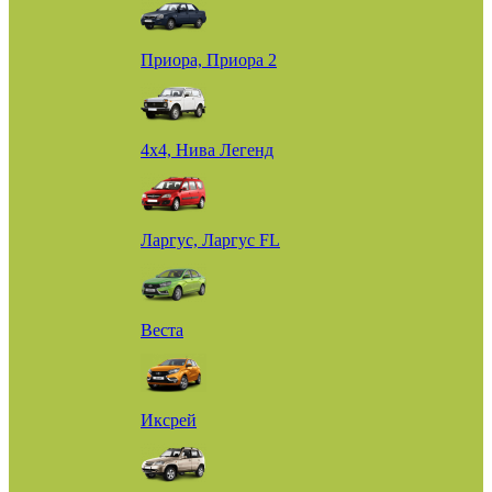
Приора, Приора 2
4х4, Нива Легенд
Ларгус, Ларгус FL
Веста
Иксрей