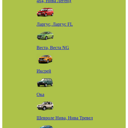
4х4, Нива Легенд
Ларгус, Ларгус FL
Веста, Веста NG
Иксрей
Ока
Шевроле Нива, Нива Тревел