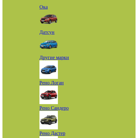
Ока
Датсун
Другие марки
Рено Логан
Рено Сандеро
Рено Дастер