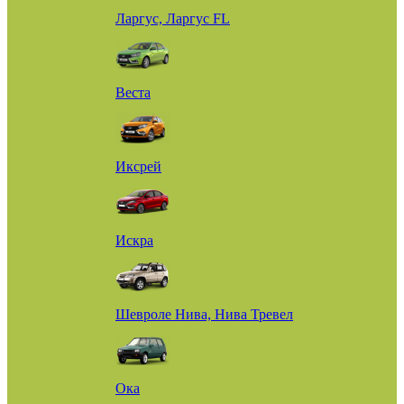
Ларгус, Ларгус FL
Веста
Иксрей
Искра
Шевроле Нива, Нива Тревел
Ока