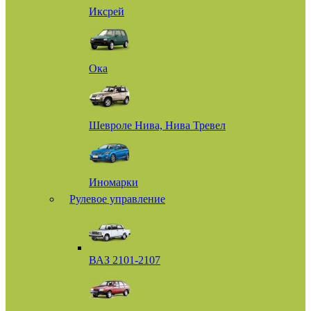
Иксрей
Ока
Шевроле Нива, Нива Тревел
Иномарки
Рулевое управление
ВАЗ 2101-2107