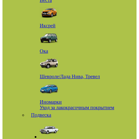
Веста
Иксрей
Ока
Шевроле/Лада Нива, Тревел
Иномарки
Уход за лакокрасочным покрытием
Подвеска