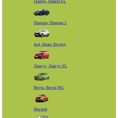
Гранта, Гранта FL
Приора, Приора 2
4х4, Нива Легенд
Ларгус, Ларгус FL
Веста, Веста NG
Иксрей