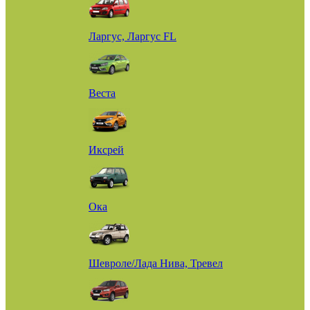
Ларгус, Ларгус FL
Веста
Иксрей
Ока
Шевроле/Лада Нива, Тревел