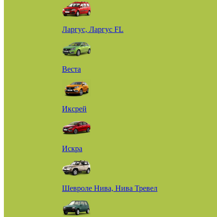
Ларгус, Ларгус FL
Веста
Иксрей
Искра
Шевроле Нива, Нива Тревел