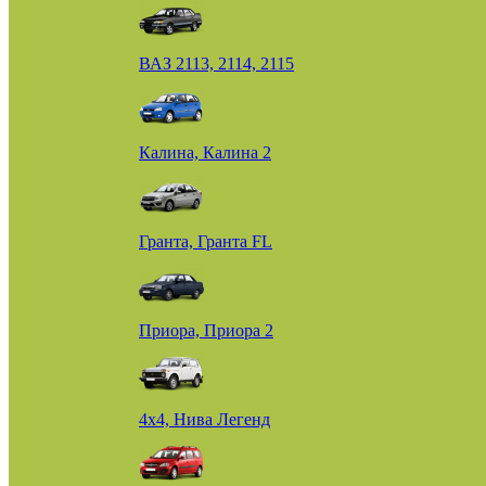
ВАЗ 2113, 2114, 2115
Калина, Калина 2
Гранта, Гранта FL
Приора, Приора 2
4х4, Нива Легенд