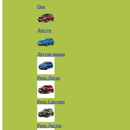
Ока
Датсун
Другие марки
Рено Логан
Рено Сандеро
Рено Дастер