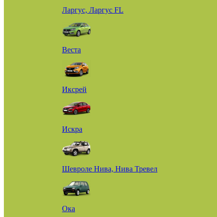
Ларгус, Ларгус FL
Веста
Иксрей
Искра
Шевроле Нива, Нива Тревел
Ока