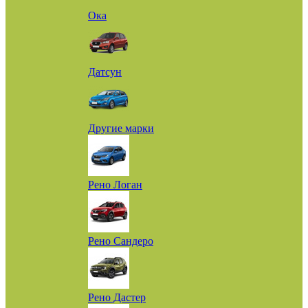
Ока
Датсун
Другие марки
Рено Логан
Рено Сандеро
Рено Дастер