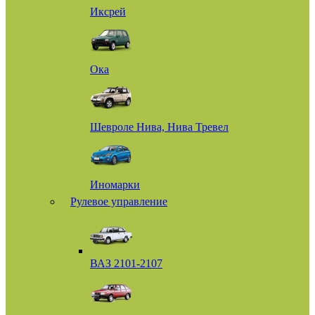
Иксрей
Ока
Шевроле Нива, Нива Тревел
Иномарки
Рулевое управление
ВАЗ 2101-2107