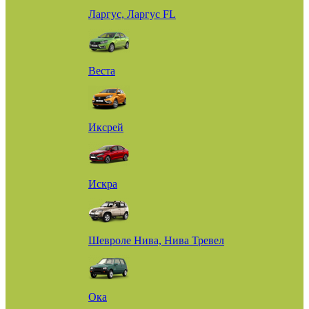
Ларгус, Ларгус FL
Веста
Иксрей
Искра
Шевроле Нива, Нива Тревел
Ока