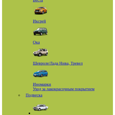
Веста
Иксрей
Ока
Шевроле/Лада Нива, Тревел
Иномарки
Уход за лакокрасочным покрытием
Подвеска