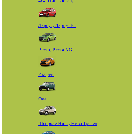
4х4, Нива Легенд
Ларгус, Ларгус FL
Веста, Веста NG
Иксрей
Ока
Шевроле Нива, Нива Тревел