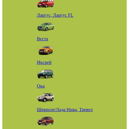
Ларгус, Ларгус FL
Веста
Иксрей
Ока
Шевроле/Лада Нива, Тревел