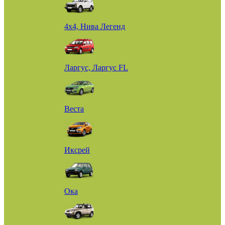
4х4, Нива Легенд
Ларгус, Ларгус FL
Веста
Иксрей
Ока