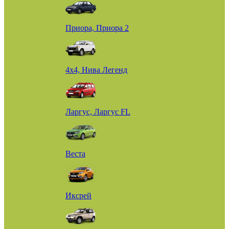
Приора, Приора 2
4х4, Нива Легенд
Ларгус, Ларгус FL
Веста
Иксрей