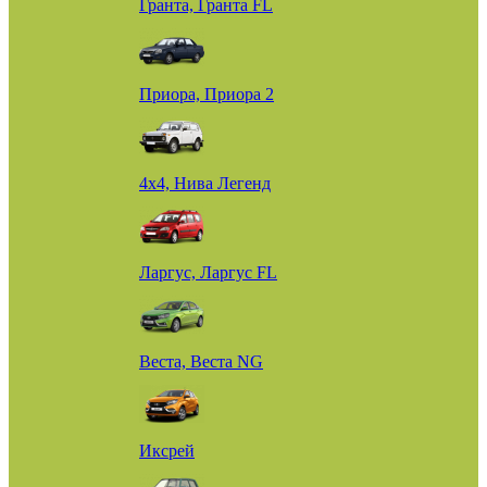
Гранта, Гранта FL
Приора, Приора 2
4х4, Нива Легенд
Ларгус, Ларгус FL
Веста, Веста NG
Иксрей