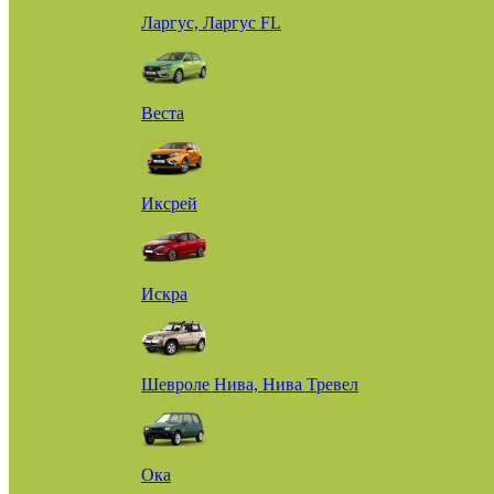
Ларгус, Ларгус FL
Веста
Иксрей
Искра
Шевроле Нива, Нива Тревел
Ока