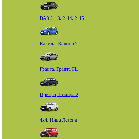
ВАЗ 2113, 2114, 2115
Калина, Калина 2
Гранта, Гранта FL
Приора, Приора 2
4х4, Нива Легенд