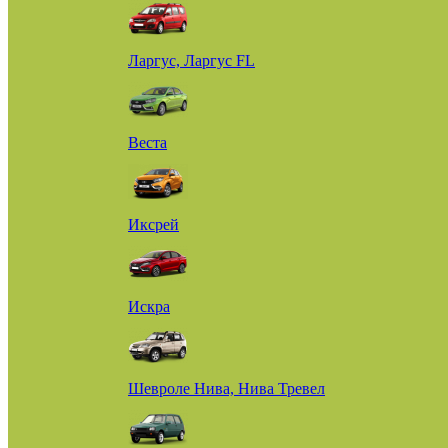
Ларгус, Ларгус FL
Веста
Иксрей
Искра
Шевроле Нива, Нива Тревел