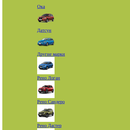
Ока
Датсун
Другие марки
Рено Логан
Рено Сандеро
Рено Дастер