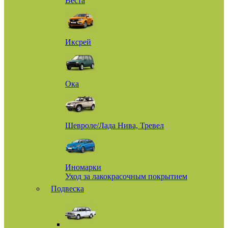
Веста
Иксрей
Ока
Шевроле/Лада Нива, Тревел
Иномарки
Уход за лакокрасочным покрытием
Подвеска