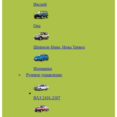
Иксрей
Ока
Шевроле Нива, Нива Тревел
Иномарки
Рулевое управление
ВАЗ 2101-2107