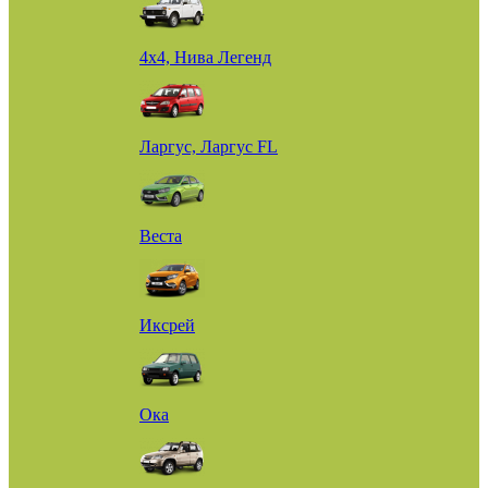
4х4, Нива Легенд
Ларгус, Ларгус FL
Веста
Иксрей
Ока