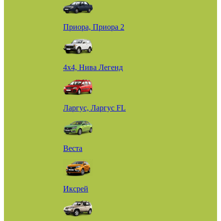
Приора, Приора 2
4х4, Нива Легенд
Ларгус, Ларгус FL
Веста
Иксрей