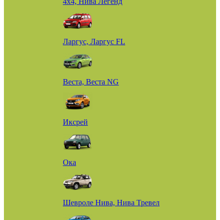
4х4, Нива Легенд
Ларгус, Ларгус FL
Веста, Веста NG
Иксрей
Ока
Шевроле Нива, Нива Тревел