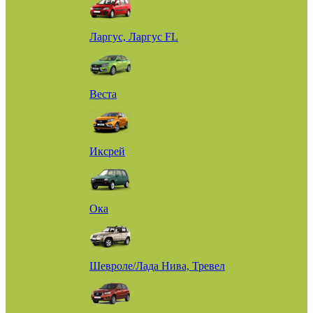
Ларгус, Ларгус FL
Веста
Иксрей
Ока
Шевроле/Лада Нива, Тревел