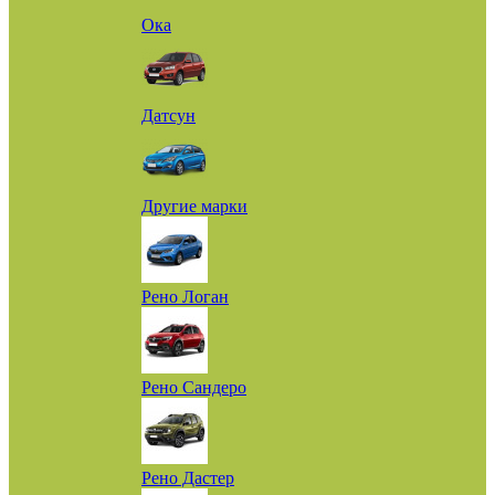
Ока
Датсун
Другие марки
Рено Логан
Рено Сандеро
Рено Дастер