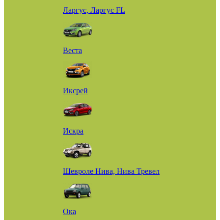
Ларгус, Ларгус FL
Веста
Иксрей
Искра
Шевроле Нива, Нива Тревел
Ока