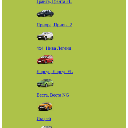
Гранта, Гранта FL
Приора, Приора 2
4х4, Нива Легенд
Ларгус, Ларгус FL
Веста, Веста NG
Иксрей