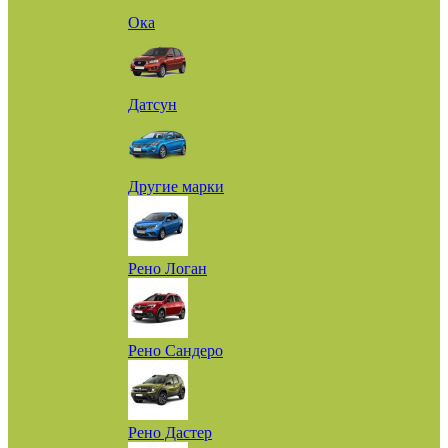
Ока
Датсун
Другие марки
Рено Логан
Рено Сандеро
Рено Дастер