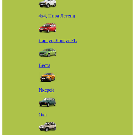
4х4, Нива Легенд
Ларгус, Ларгус FL
Веста
Иксрей
Ока