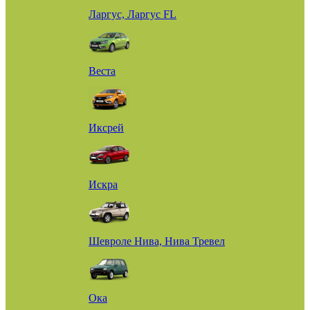
Ларгус, Ларгус FL
Веста
Иксрей
Искра
Шевроле Нива, Нива Тревел
Ока