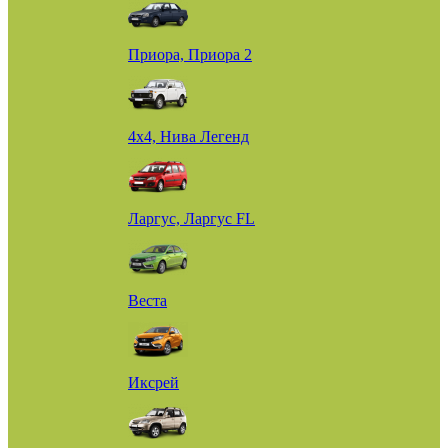
Приора, Приора 2
4х4, Нива Легенд
Ларгус, Ларгус FL
Веста
Иксрей