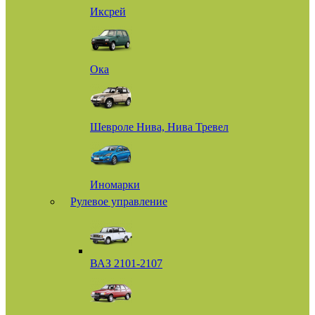
Иксрей
Ока
Шевроле Нива, Нива Тревел
Иномарки
Рулевое управление
ВАЗ 2101-2107