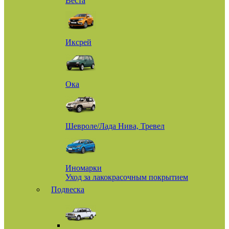
Веста
Иксрей
Ока
Шевроле/Лада Нива, Тревел
Иномарки
Уход за лакокрасочным покрытием
Подвеска