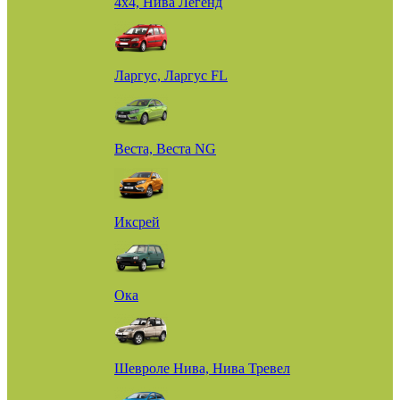
4х4, Нива Легенд
Ларгус, Ларгус FL
Веста, Веста NG
Иксрей
Ока
Шевроле Нива, Нива Тревел