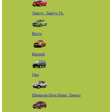
Ларгус, Ларгус FL
Веста
Иксрей
Ока
Шевроле/Лада Нива, Тревел