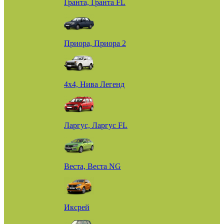
Гранта, Гранта FL
Приора, Приора 2
4х4, Нива Легенд
Ларгус, Ларгус FL
Веста, Веста NG
Иксрей