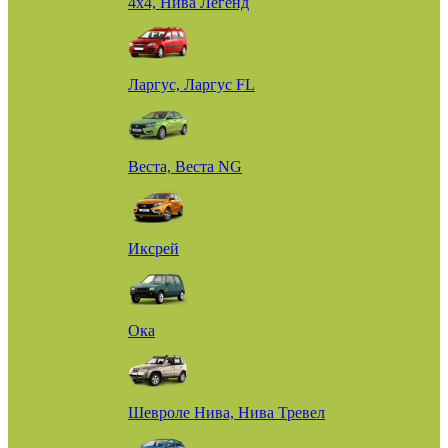
4х4, Нива Легенд
Ларгус, Ларгус FL
Веста, Веста NG
Иксрей
Ока
Шевроле Нива, Нива Тревел