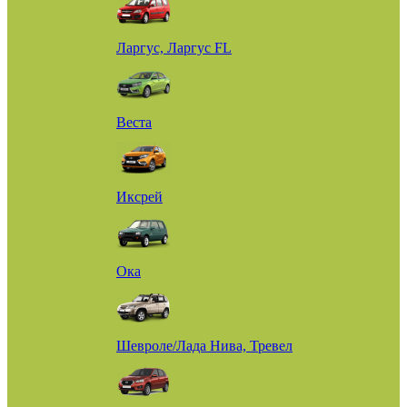
Ларгус, Ларгус FL
Веста
Иксрей
Ока
Шевроле/Лада Нива, Тревел