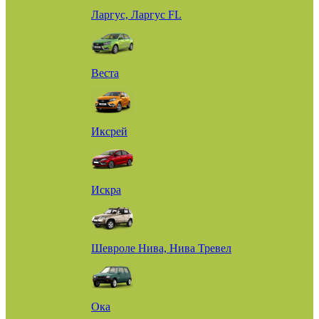
Ларгус, Ларгус FL
Веста
Иксрей
Искра
Шевроле Нива, Нива Тревел
Ока