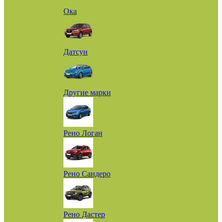
Ока
Датсун
Другие марки
Рено Логан
Рено Сандеро
Рено Дастер