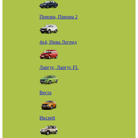
Приора, Приора 2
4х4, Нива Легенд
Ларгус, Ларгус FL
Веста
Иксрей