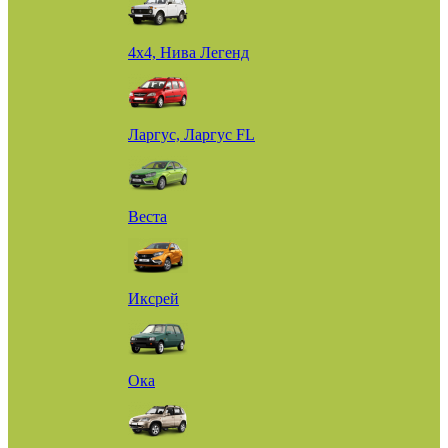
4х4, Нива Легенд
Ларгус, Ларгус FL
Веста
Иксрей
Ока