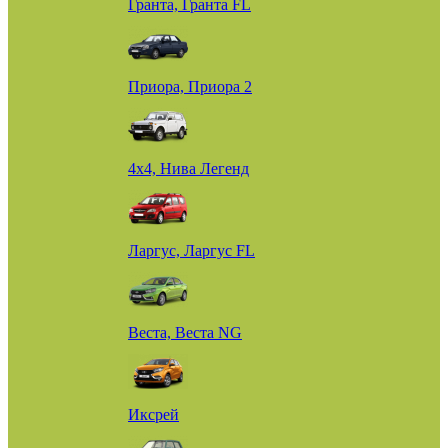
Гранта, Гранта FL
Приора, Приора 2
4х4, Нива Легенд
Ларгус, Ларгус FL
Веста, Веста NG
Иксрей