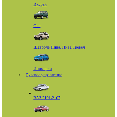
Иксрей
Ока
Шевроле Нива, Нива Тревел
Иномарки
Рулевое управление
ВАЗ 2101-2107