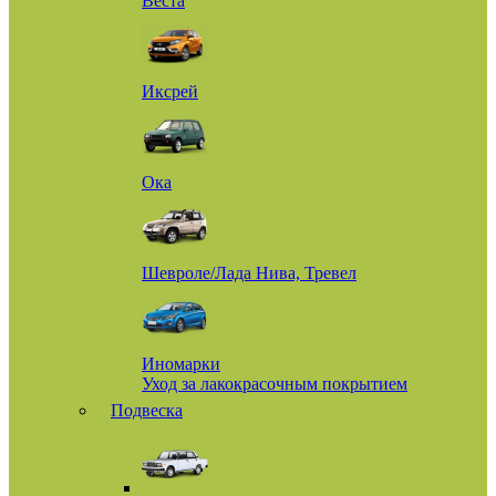
Веста
Иксрей
Ока
Шевроле/Лада Нива, Тревел
Иномарки
Уход за лакокрасочным покрытием
Подвеска