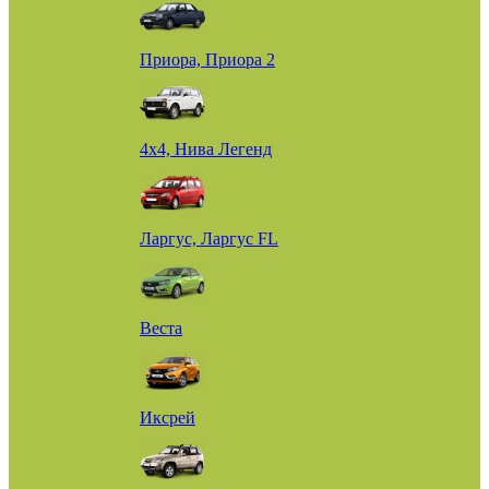
Приора, Приора 2
4х4, Нива Легенд
Ларгус, Ларгус FL
Веста
Иксрей