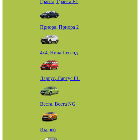
Гранта, Гранта FL
Приора, Приора 2
4х4, Нива Легенд
Ларгус, Ларгус FL
Веста, Веста NG
Иксрей