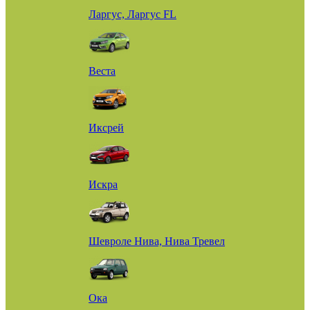
Ларгус, Ларгус FL
Веста
Иксрей
Искра
Шевроле Нива, Нива Тревел
Ока