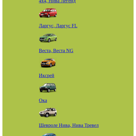
4х4, Нива Легенд
Ларгус, Ларгус FL
Веста, Веста NG
Иксрей
Ока
Шевроле Нива, Нива Тревел