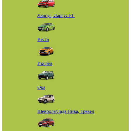
Ларгус, Ларгус FL
Веста
Иксрей
Ока
Шевроле/Лада Нива, Тревел