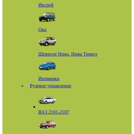
Иксрей
Ока
Шевроле Нива, Нива Тревел
Иномарки
Рулевое управление
ВАЗ 2101-2107