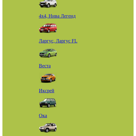
4х4, Нива Легенд
Ларгус, Ларгус FL
Веста
Иксрей
Ока