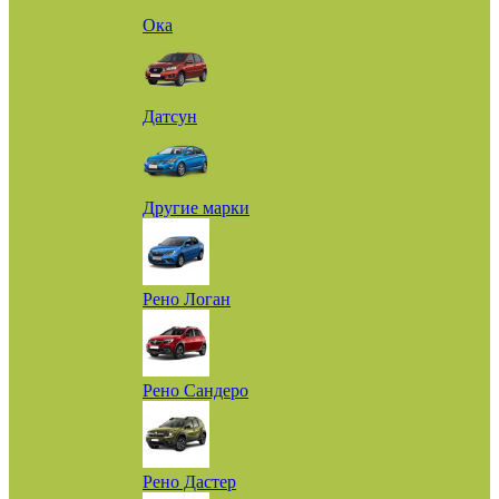
Ока
Датсун
Другие марки
Рено Логан
Рено Сандеро
Рено Дастер