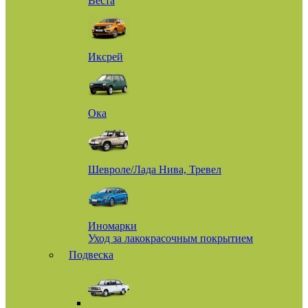
Веста
Иксрей
Ока
Шевроле/Лада Нива, Тревел
Иномарки
Уход за лакокрасочным покрытием
Подвеска