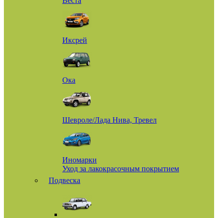
Веста
Иксрей
Ока
Шевроле/Лада Нива, Тревел
Иномарки
Уход за лакокрасочным покрытием
Подвеска