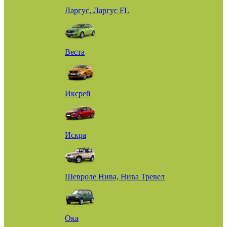
Ларгус, Ларгус FL
Веста
Иксрей
Искра
Шевроле Нива, Нива Тревел
Ока