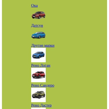
Ока
Датсун
Другие марки
Рено Логан
Рено Сандеро
Рено Дастер