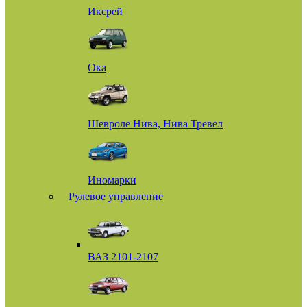
Иксрей
Ока
Шевроле Нива, Нива Тревел
Иномарки
Рулевое управление
ВАЗ 2101-2107