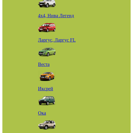
4х4, Нива Легенд
Ларгус, Ларгус FL
Веста
Иксрей
Ока