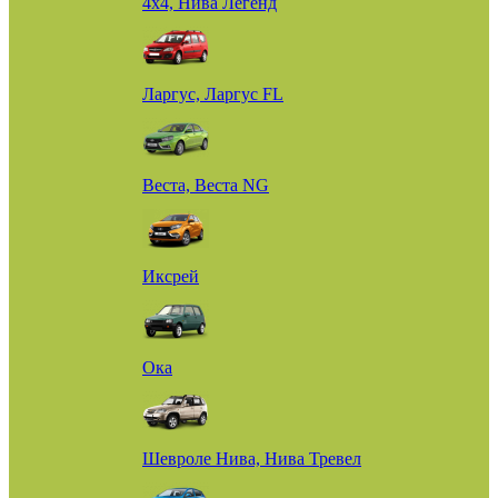
4х4, Нива Легенд
Ларгус, Ларгус FL
Веста, Веста NG
Иксрей
Ока
Шевроле Нива, Нива Тревел