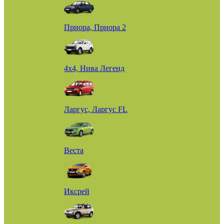
Приора, Приора 2
4х4, Нива Легенд
Ларгус, Ларгус FL
Веста
Иксрей