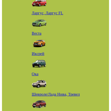
Ларгус, Ларгус FL
Веста
Иксрей
Ока
Шевроле/Лада Нива, Тревел