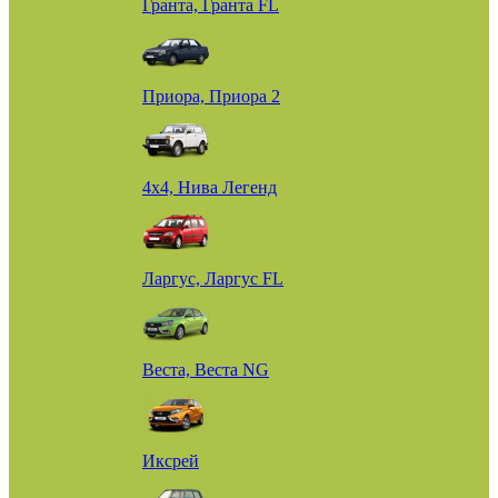
Гранта, Гранта FL
Приора, Приора 2
4х4, Нива Легенд
Ларгус, Ларгус FL
Веста, Веста NG
Иксрей