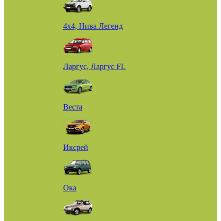
4х4, Нива Легенд
Ларгус, Ларгус FL
Веста
Иксрей
Ока