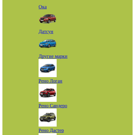
Ока
Датсун
Другие марки
Рено Логан
Рено Сандеро
Рено Дастер