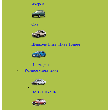
Иксрей
Ока
Шевроле Нива, Нива Тревел
Иномарки
Рулевое управление
ВАЗ 2101-2107