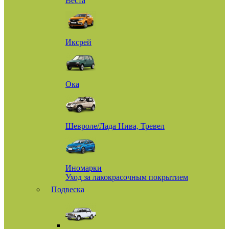
Веста
Иксрей
Ока
Шевроле/Лада Нива, Тревел
Иномарки
Уход за лакокрасочным покрытием
Подвеска