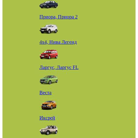
Приора, Приора 2
4х4, Нива Легенд
Ларгус, Ларгус FL
Веста
Иксрей