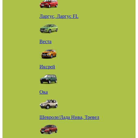
Ларгус, Ларгус FL
Веста
Иксрей
Ока
Шевроле/Лада Нива, Тревел