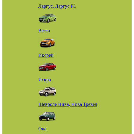
Ларгус, Ларгус FL
Веста
Иксрей
Искра
Шевроле Нива, Нива Тревел
Ока