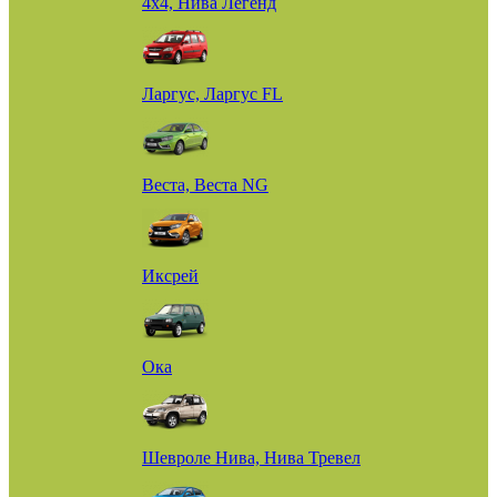
4х4, Нива Легенд
Ларгус, Ларгус FL
Веста, Веста NG
Иксрей
Ока
Шевроле Нива, Нива Тревел