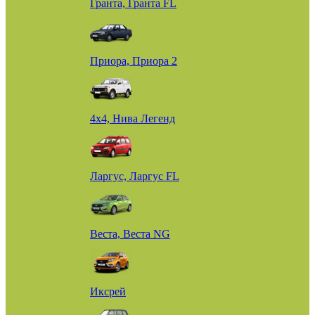
Гранта, Гранта FL
Приора, Приора 2
4х4, Нива Легенд
Ларгус, Ларгус FL
Веста, Веста NG
Иксрей