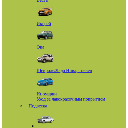
Веста
Иксрей
Ока
Шевроле/Лада Нива, Тревел
Иномарки
Уход за лакокрасочным покрытием
Подвеска