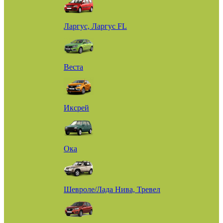
Ларгус, Ларгус FL
Веста
Иксрей
Ока
Шевроле/Лада Нива, Тревел