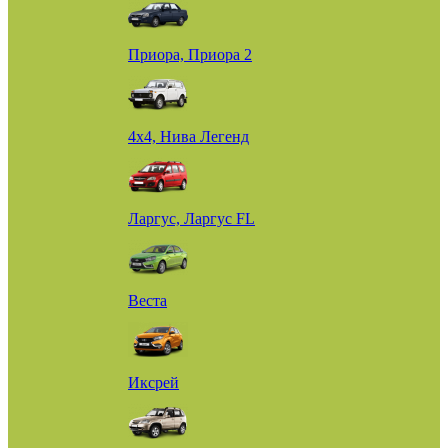
Приора, Приора 2
4х4, Нива Легенд
Ларгус, Ларгус FL
Веста
Иксрей