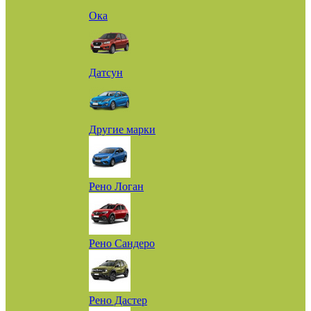
Ока
Датсун
Другие марки
Рено Логан
Рено Сандеро
Рено Дастер