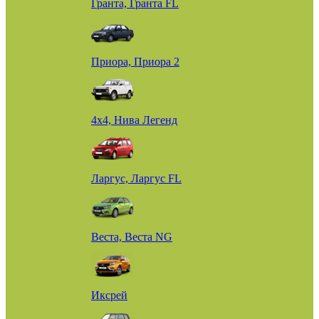
Гранта, Гранта FL
Приора, Приора 2
4х4, Нива Легенд
Ларгус, Ларгус FL
Веста, Веста NG
Иксрей