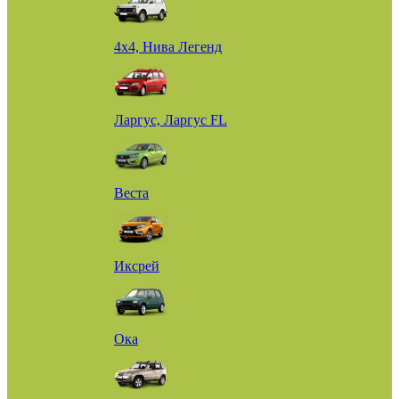
4х4, Нива Легенд
Ларгус, Ларгус FL
Веста
Иксрей
Ока