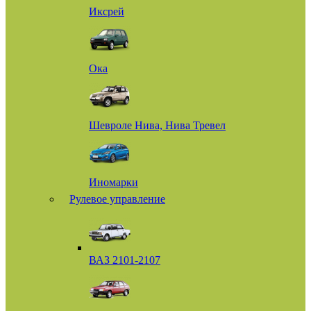
Иксрей
Ока
Шевроле Нива, Нива Тревел
Иномарки
Рулевое управление
ВАЗ 2101-2107