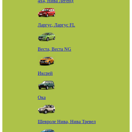
4х4, Нива Легенд
Ларгус, Ларгус FL
Веста, Веста NG
Иксрей
Ока
Шевроле Нива, Нива Тревел