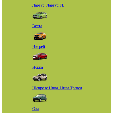
Ларгус, Ларгус FL
Веста
Иксрей
Искра
Шевроле Нива, Нива Тревел
Ока