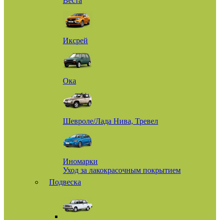
Веста
Иксрей
Ока
Шевроле/Лада Нива, Тревел
Иномарки
Уход за лакокрасочным покрытием
Подвеска