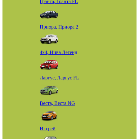
Гранта, Гранта FL
Приора, Приора 2
4х4, Нива Легенд
Ларгус, Ларгус FL
Веста, Веста NG
Иксрей