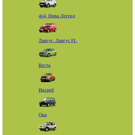
4х4, Нива Легенд
Ларгус, Ларгус FL
Веста
Иксрей
Ока