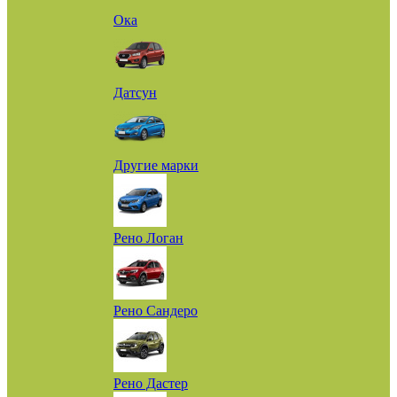
Ока
Датсун
Другие марки
Рено Логан
Рено Сандеро
Рено Дастер