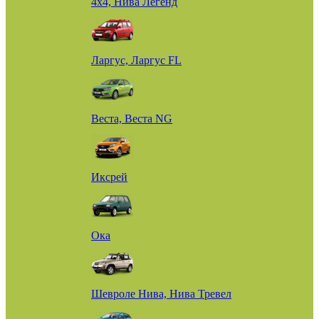
4х4, Нива Легенд
Ларгус, Ларгус FL
Веста, Веста NG
Иксрей
Ока
Шевроле Нива, Нива Тревел