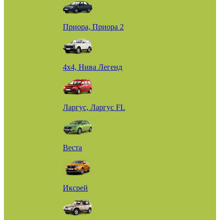
Приора, Приора 2
4х4, Нива Легенд
Ларгус, Ларгус FL
Веста
Иксрей