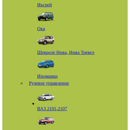
Иксрей
Ока
Шевроле Нива, Нива Тревел
Иномарки
Рулевое управление
ВАЗ 2101-2107