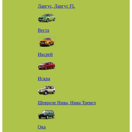
Ларгус, Ларгус FL
Веста
Иксрей
Искра
Шевроле Нива, Нива Тревел
Ока