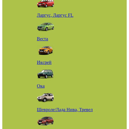
Ларгус, Ларгус FL
Веста
Иксрей
Ока
Шевроле/Лада Нива, Тревел