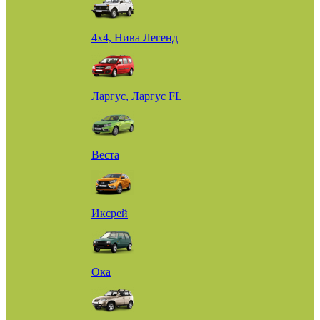
4х4, Нива Легенд
Ларгус, Ларгус FL
Веста
Иксрей
Ока