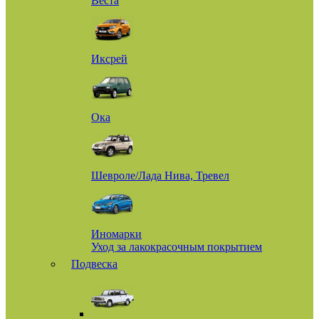
Веста
Иксрей
Ока
Шевроле/Лада Нива, Тревел
Иномарки
Уход за лакокрасочным покрытием
Подвеска