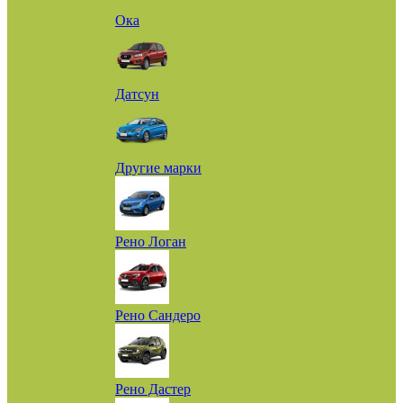
Ока
Датсун
Другие марки
Рено Логан
Рено Сандеро
Рено Дастер