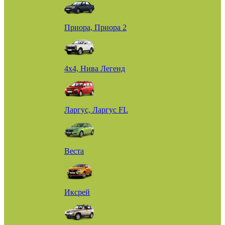
Приора, Приора 2
4х4, Нива Легенд
Ларгус, Ларгус FL
Веста
Иксрей