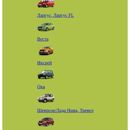
Ларгус, Ларгус FL
Веста
Иксрей
Ока
Шевроле/Лада Нива, Тревел