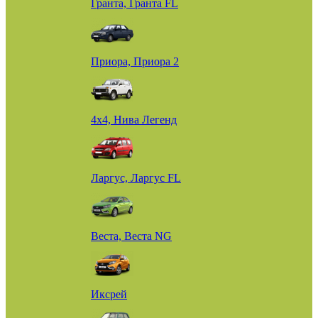
Гранта, Гранта FL
Приора, Приора 2
4х4, Нива Легенд
Ларгус, Ларгус FL
Веста, Веста NG
Иксрей