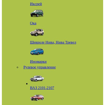
Иксрей
Ока
Шевроле Нива, Нива Тревел
Иномарки
Рулевое управление
ВАЗ 2101-2107