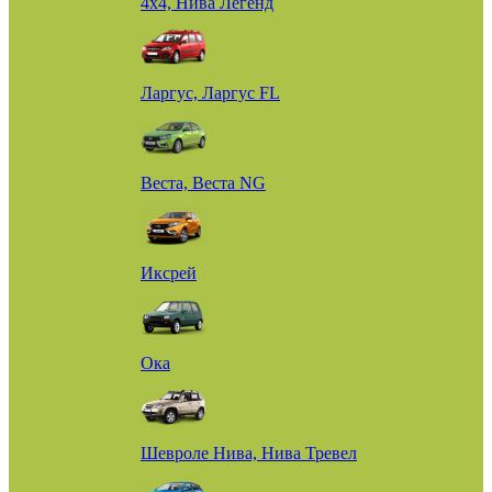
4х4, Нива Легенд
Ларгус, Ларгус FL
Веста, Веста NG
Иксрей
Ока
Шевроле Нива, Нива Тревел