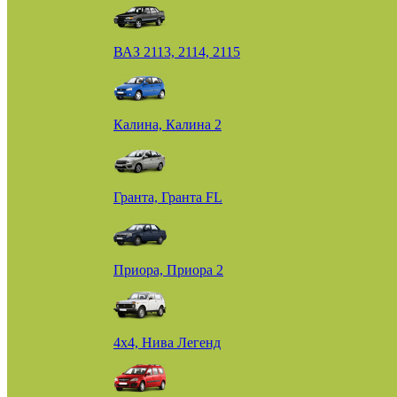
ВАЗ 2113, 2114, 2115
Калина, Калина 2
Гранта, Гранта FL
Приора, Приора 2
4х4, Нива Легенд