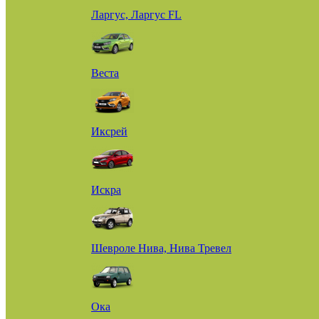
Ларгус, Ларгус FL
Веста
Иксрей
Искра
Шевроле Нива, Нива Тревел
Ока