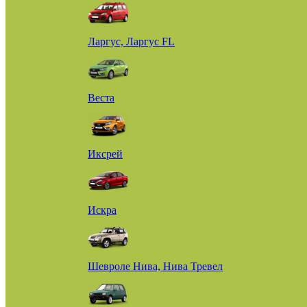
Ларгус, Ларгус FL
Веста
Иксрей
Искра
Шевроле Нива, Нива Тревел