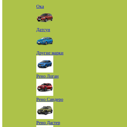
Ока
Датсун
Другие марки
Рено Логан
Рено Сандеро
Рено Дастер