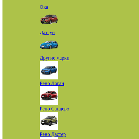
Ока
Датсун
Другие марки
Рено Логан
Рено Сандеро
Рено Дастер