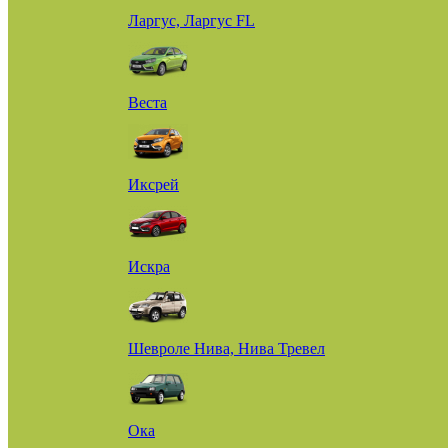
Ларгус, Ларгус FL
Веста
Иксрей
Искра
Шевроле Нива, Нива Тревел
Ока