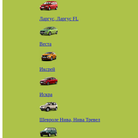
Ларгус, Ларгус FL
Веста
Иксрей
Искра
Шевроле Нива, Нива Тревел