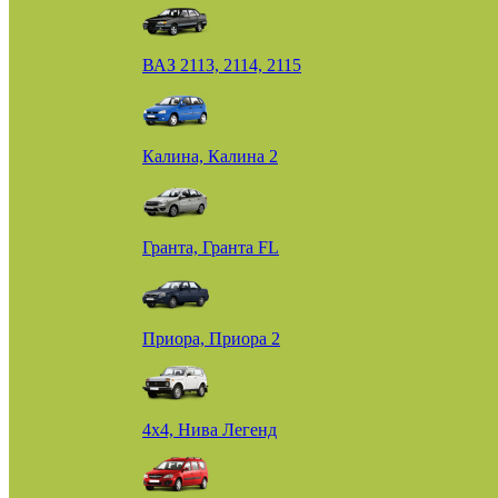
ВАЗ 2113, 2114, 2115
Калина, Калина 2
Гранта, Гранта FL
Приора, Приора 2
4х4, Нива Легенд