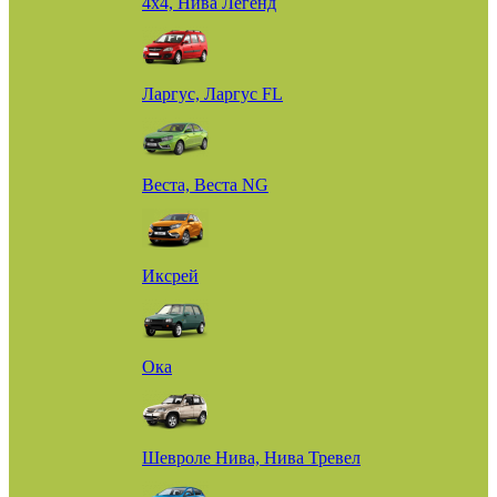
4х4, Нива Легенд
Ларгус, Ларгус FL
Веста, Веста NG
Иксрей
Ока
Шевроле Нива, Нива Тревел