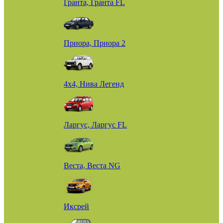
Гранта, Гранта FL
Приора, Приора 2
4х4, Нива Легенд
Ларгус, Ларгус FL
Веста, Веста NG
Иксрей