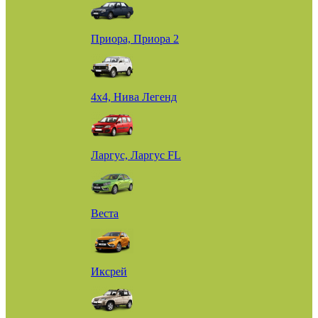
Приора, Приора 2
4х4, Нива Легенд
Ларгус, Ларгус FL
Веста
Иксрей