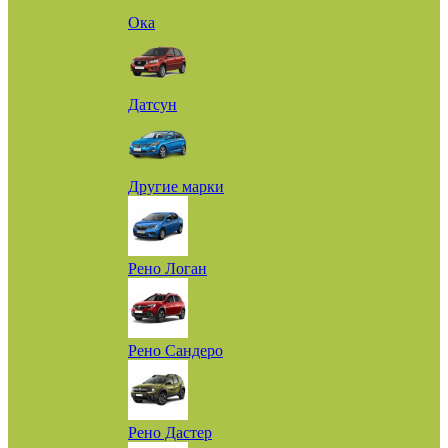
Ока
Датсун
Другие марки
Рено Логан
Рено Сандеро
Рено Дастер