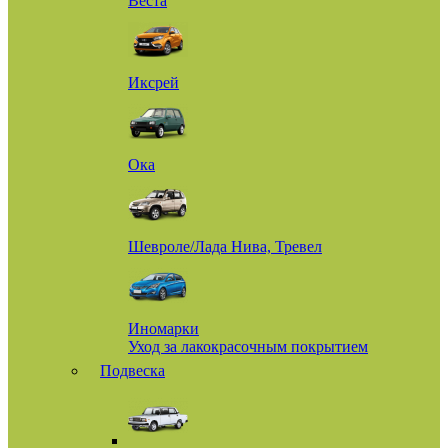
Веста
Иксрей
Ока
Шевроле/Лада Нива, Тревел
Иномарки
Уход за лакокрасочным покрытием
Подвеска