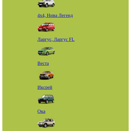
4х4, Нива Легенд
Ларгус, Ларгус FL
Веста
Иксрей
Ока