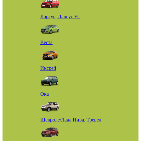
Ларгус, Ларгус FL
Веста
Иксрей
Ока
Шевроле/Лада Нива, Тревел