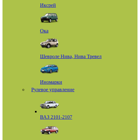
Иксрей
Ока
Шевроле Нива, Нива Тревел
Иномарки
Рулевое управление
ВАЗ 2101-2107