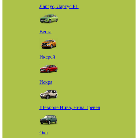
Ларгус, Ларгус FL
Веста
Иксрей
Искра
Шевроле Нива, Нива Тревел
Ока