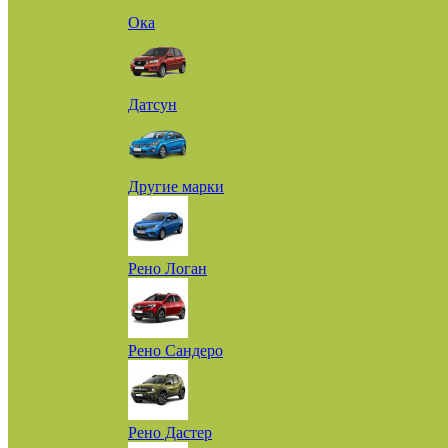
Ока
Датсун
Другие марки
Рено Логан
Рено Сандеро
Рено Дастер