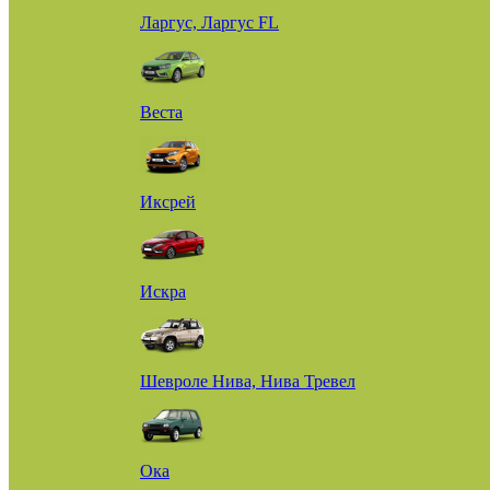
Ларгус, Ларгус FL
Веста
Иксрей
Искра
Шевроле Нива, Нива Тревел
Ока