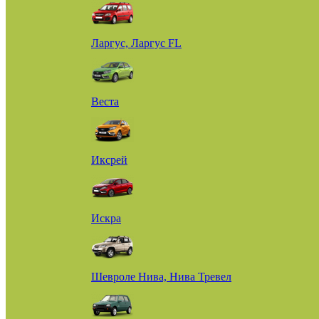
Ларгус, Ларгус FL
Веста
Иксрей
Искра
Шевроле Нива, Нива Тревел