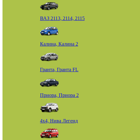
ВАЗ 2113, 2114, 2115
Калина, Калина 2
Гранта, Гранта FL
Приора, Приора 2
4х4, Нива Легенд