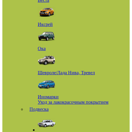
Веста
Иксрей
Ока
Шевроле/Лада Нива, Тревел
Иномарки
Уход за лакокрасочным покрытием
Подвеска