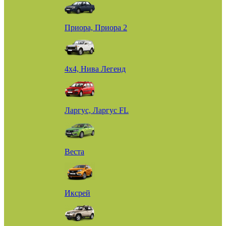
Приора, Приора 2
4х4, Нива Легенд
Ларгус, Ларгус FL
Веста
Иксрей