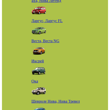
4х4, Нива Легенд
Ларгус, Ларгус FL
Веста, Веста NG
Иксрей
Ока
Шевроле Нива, Нива Тревел