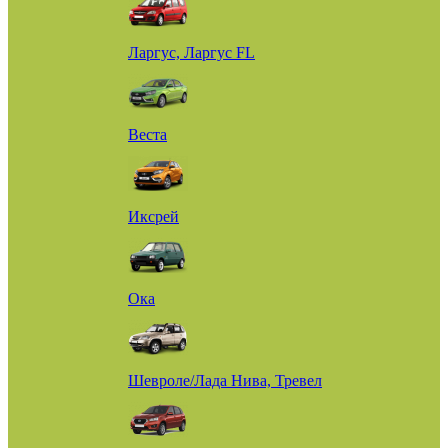
Ларгус, Ларгус FL
Веста
Иксрей
Ока
Шевроле/Лада Нива, Тревел