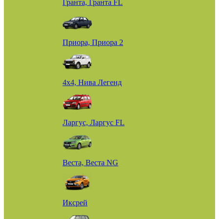
Гранта, Гранта FL
Приора, Приора 2
4х4, Нива Легенд
Ларгус, Ларгус FL
Веста, Веста NG
Иксрей