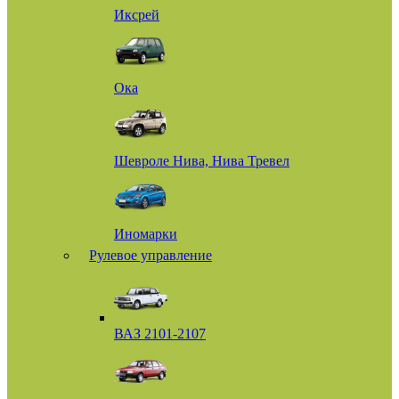
Иксрей
Ока
Шевроле Нива, Нива Тревел
Иномарки
Рулевое управление
ВАЗ 2101-2107