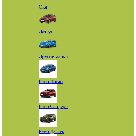
Ока
Датсун
Другие марки
Рено Логан
Рено Сандеро
Рено Дастер