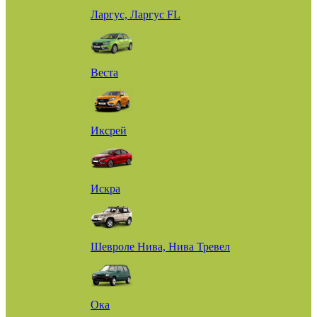
Ларгус, Ларгус FL
Веста
Иксрей
Искра
Шевроле Нива, Нива Тревел
Ока