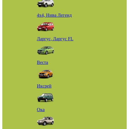
4х4, Нива Легенд
Ларгус, Ларгус FL
Веста
Иксрей
Ока