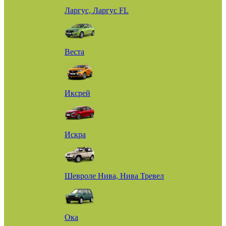
Ларгус, Ларгус FL
Веста
Иксрей
Искра
Шевроле Нива, Нива Тревел
Ока