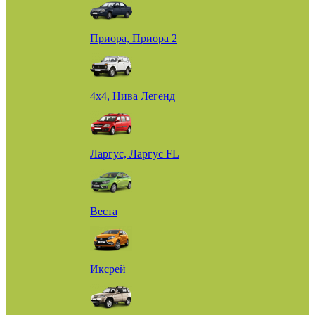
Приора, Приора 2
4х4, Нива Легенд
Ларгус, Ларгус FL
Веста
Иксрей