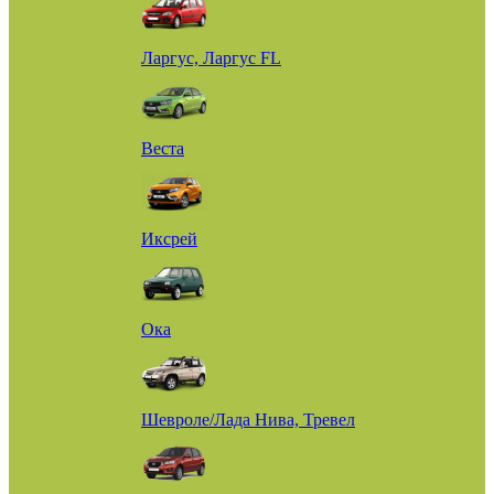
Ларгус, Ларгус FL
Веста
Иксрей
Ока
Шевроле/Лада Нива, Тревел