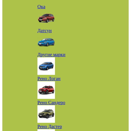
Ока
Датсун
Другие марки
Рено Логан
Рено Сандеро
Рено Дастер