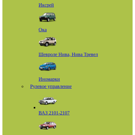
Иксрей
Ока
Шевроле Нива, Нива Тревел
Иномарки
Рулевое управление
ВАЗ 2101-2107