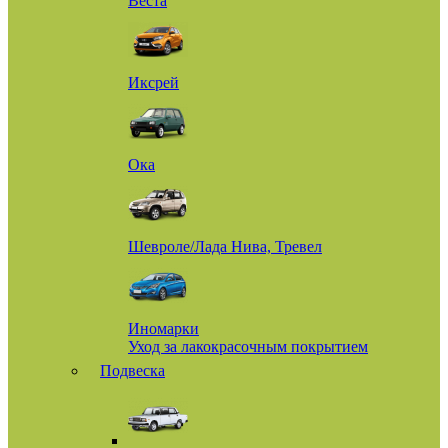
Веста
Иксрей
Ока
Шевроле/Лада Нива, Тревел
Иномарки
Уход за лакокрасочным покрытием
Подвеска