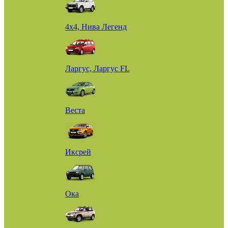
4х4, Нива Легенд
Ларгус, Ларгус FL
Веста
Иксрей
Ока