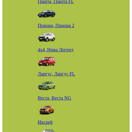
Гранта, Гранта FL
Приора, Приора 2
4х4, Нива Легенд
Ларгус, Ларгус FL
Веста, Веста NG
Иксрей