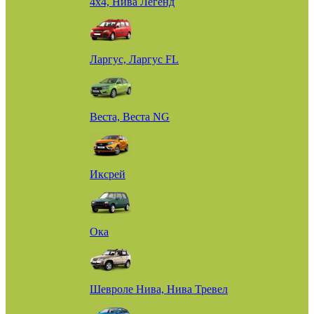
4х4, Нива Легенд
Ларгус, Ларгус FL
Веста, Веста NG
Иксрей
Ока
Шевроле Нива, Нива Тревел