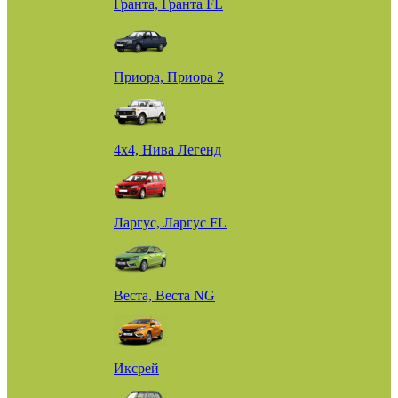
Гранта, Гранта FL
Приора, Приора 2
4х4, Нива Легенд
Ларгус, Ларгус FL
Веста, Веста NG
Иксрей