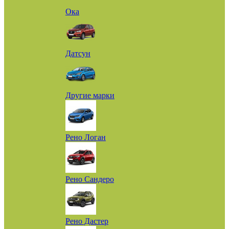
Ока
Датсун
Другие марки
Рено Логан
Рено Сандеро
Рено Дастер