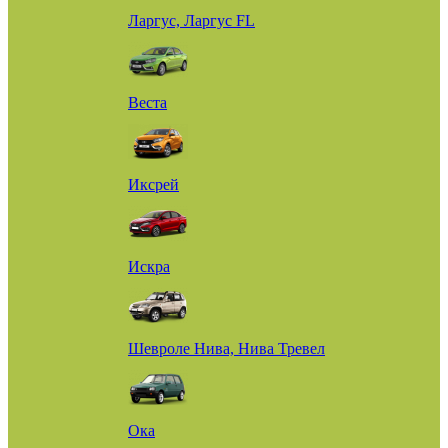
Ларгус, Ларгус FL
Веста
Иксрей
Искра
Шевроле Нива, Нива Тревел
Ока