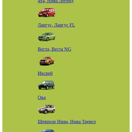
4х4, Нива Легенд
Ларгус, Ларгус FL
Веста, Веста NG
Иксрей
Ока
Шевроле Нива, Нива Тревел