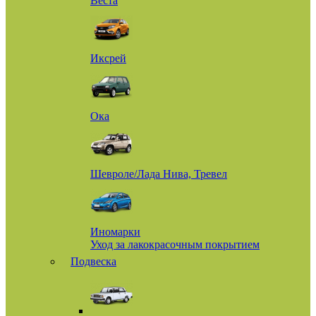
Веста
Иксрей
Ока
Шевроле/Лада Нива, Тревел
Иномарки
Уход за лакокрасочным покрытием
Подвеска