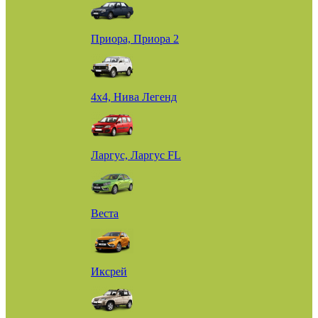
Приора, Приора 2
4х4, Нива Легенд
Ларгус, Ларгус FL
Веста
Иксрей