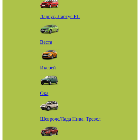
Ларгус, Ларгус FL
Веста
Иксрей
Ока
Шевроле/Лада Нива, Тревел