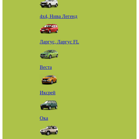
4х4, Нива Легенд
Ларгус, Ларгус FL
Веста
Иксрей
Ока