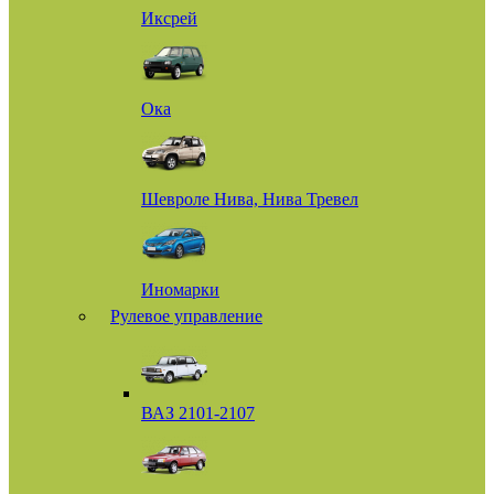
Иксрей
Ока
Шевроле Нива, Нива Тревел
Иномарки
Рулевое управление
ВАЗ 2101-2107