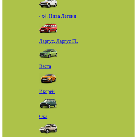
4х4, Нива Легенд
Ларгус, Ларгус FL
Веста
Иксрей
Ока