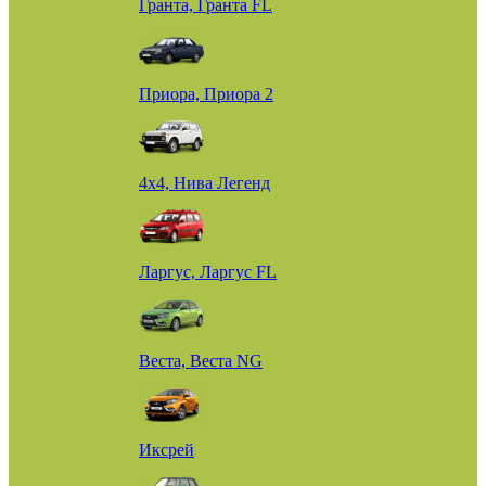
Гранта, Гранта FL
Приора, Приора 2
4х4, Нива Легенд
Ларгус, Ларгус FL
Веста, Веста NG
Иксрей