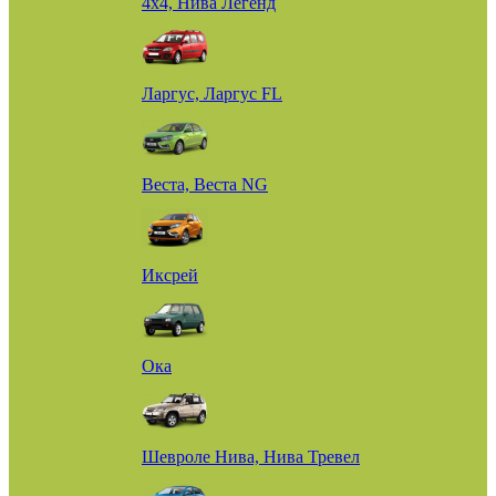
4х4, Нива Легенд
Ларгус, Ларгус FL
Веста, Веста NG
Иксрей
Ока
Шевроле Нива, Нива Тревел