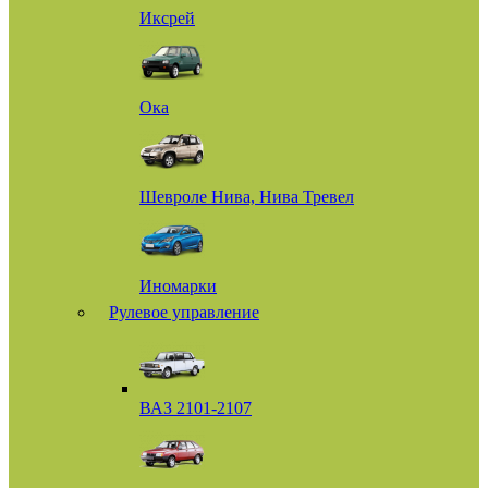
Иксрей
Ока
Шевроле Нива, Нива Тревел
Иномарки
Рулевое управление
ВАЗ 2101-2107