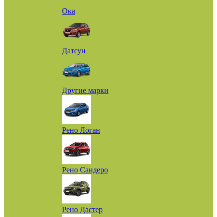
Ока
Датсун
Другие марки
Рено Логан
Рено Сандеро
Рено Дастер