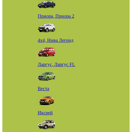
Приора, Приора 2
4х4, Нива Легенд
Ларгус, Ларгус FL
Веста
Иксрей