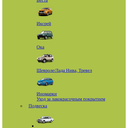
Веста
Иксрей
Ока
Шевроле/Лада Нива, Тревел
Иномарки
Уход за лакокрасочным покрытием
Подвеска