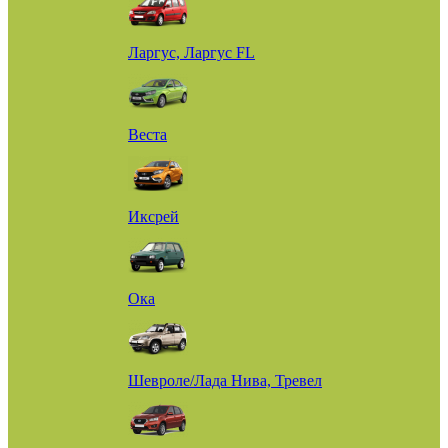
Ларгус, Ларгус FL
Веста
Иксрей
Ока
Шевроле/Лада Нива, Тревел