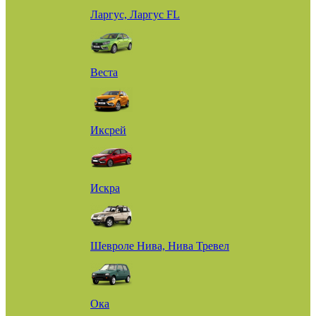
Ларгус, Ларгус FL
Веста
Иксрей
Искра
Шевроле Нива, Нива Тревел
Ока