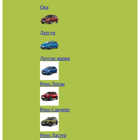
Ока
Датсун
Другие марки
Рено Логан
Рено Сандеро
Рено Дастер