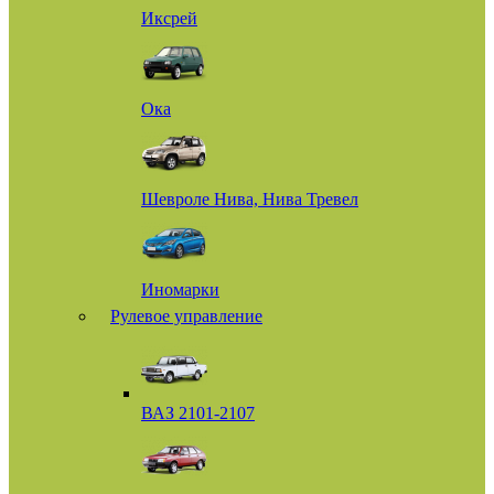
Иксрей
Ока
Шевроле Нива, Нива Тревел
Иномарки
Рулевое управление
ВАЗ 2101-2107