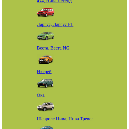
4х4, Нива Легенд
Ларгус, Ларгус FL
Веста, Веста NG
Иксрей
Ока
Шевроле Нива, Нива Тревел