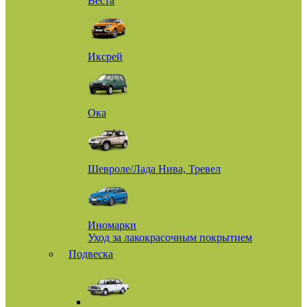
Веста
Иксрей
Ока
Шевроле/Лада Нива, Тревел
Иномарки
Уход за лакокрасочным покрытием
Подвеска