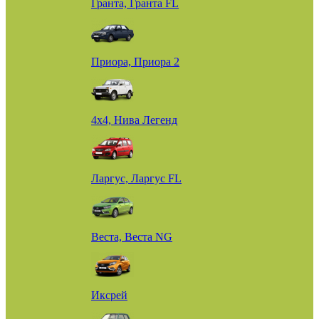
Гранта, Гранта FL
Приора, Приора 2
4х4, Нива Легенд
Ларгус, Ларгус FL
Веста, Веста NG
Иксрей