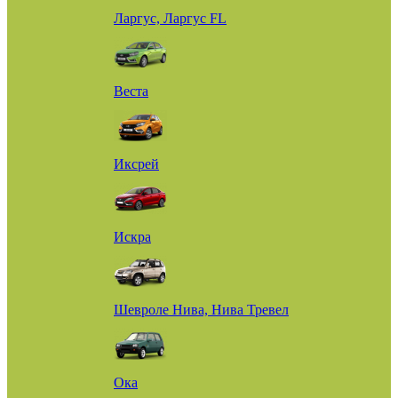
Ларгус, Ларгус FL
Веста
Иксрей
Искра
Шевроле Нива, Нива Тревел
Ока