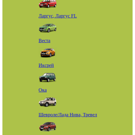
Ларгус, Ларгус FL
Веста
Иксрей
Ока
Шевроле/Лада Нива, Тревел