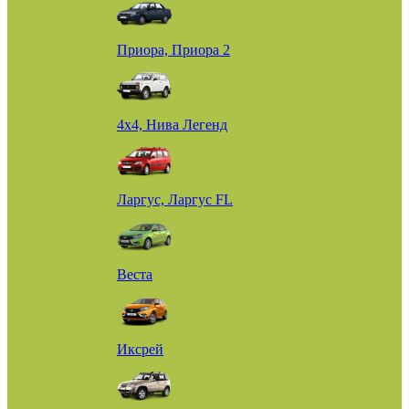
Приора, Приора 2
4х4, Нива Легенд
Ларгус, Ларгус FL
Веста
Иксрей