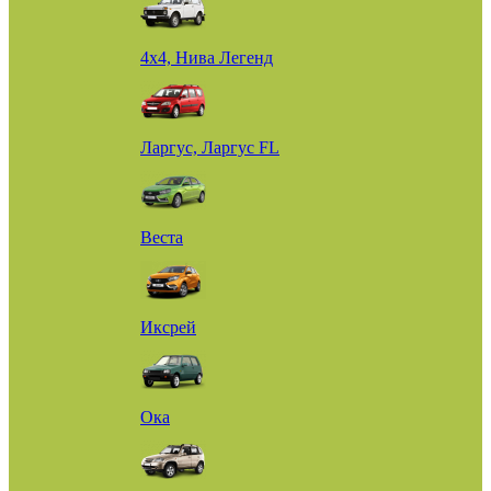
4х4, Нива Легенд
Ларгус, Ларгус FL
Веста
Иксрей
Ока