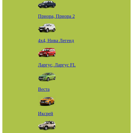
Приора, Приора 2
4х4, Нива Легенд
Ларгус, Ларгус FL
Веста
Иксрей