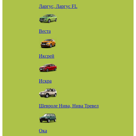
Ларгус, Ларгус FL
Веста
Иксрей
Искра
Шевроле Нива, Нива Тревел
Ока