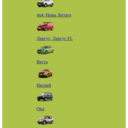
4х4, Нива Легенд
Ларгус, Ларгус FL
Веста
Иксрей
Ока