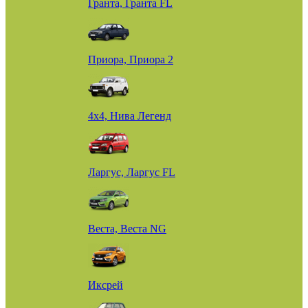
Гранта, Гранта FL
Приора, Приора 2
4х4, Нива Легенд
Ларгус, Ларгус FL
Веста, Веста NG
Иксрей