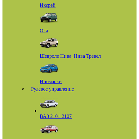
Иксрей
Ока
Шевроле Нива, Нива Тревел
Иномарки
Рулевое управление
ВАЗ 2101-2107