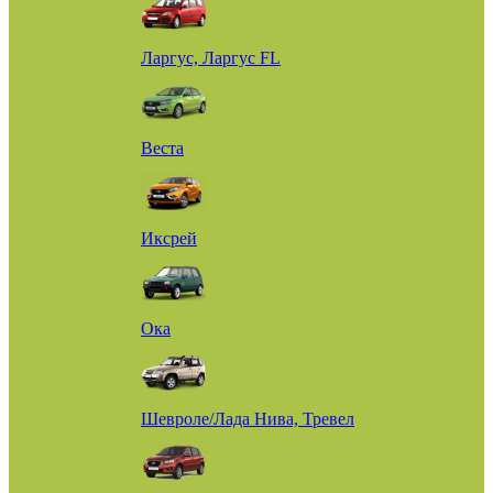
Ларгус, Ларгус FL
Веста
Иксрей
Ока
Шевроле/Лада Нива, Тревел