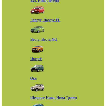
4х4, Нива Легенд
Ларгус, Ларгус FL
Веста, Веста NG
Иксрей
Ока
Шевроле Нива, Нива Тревел