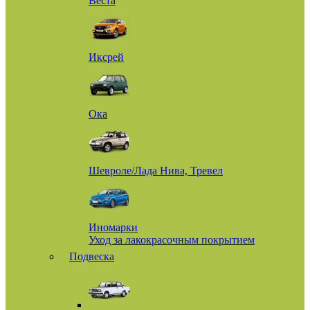
Веста
Иксрей
Ока
Шевроле/Лада Нива, Тревел
Иномарки
Уход за лакокрасочным покрытием
Подвеска