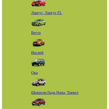
Ларгус, Ларгус FL
Веста
Иксрей
Ока
Шевроле/Лада Нива, Тревел