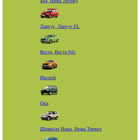
4х4, Нива Легенд
Ларгус, Ларгус FL
Веста, Веста NG
Иксрей
Ока
Шевроле Нива, Нива Тревел