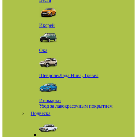
Веста
Иксрей
Ока
Шевроле/Лада Нива, Тревел
Иномарки
Уход за лакокрасочным покрытием
Подвеска