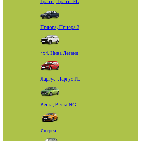
Гранта, Гранта FL
Приора, Приора 2
4х4, Нива Легенд
Ларгус, Ларгус FL
Веста, Веста NG
Иксрей