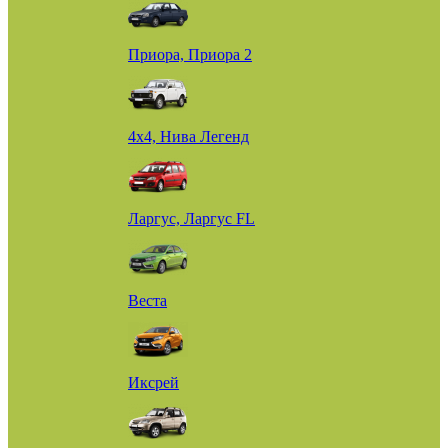
Приора, Приора 2
4х4, Нива Легенд
Ларгус, Ларгус FL
Веста
Иксрей