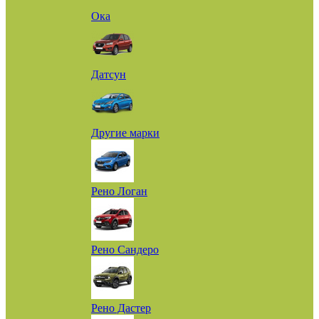
Ока
Датсун
Другие марки
Рено Логан
Рено Сандеро
Рено Дастер