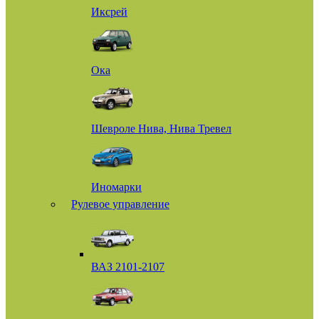
Иксрей
Ока
Шевроле Нива, Нива Тревел
Иномарки
Рулевое управление
ВАЗ 2101-2107