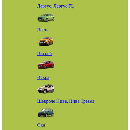
Ларгус, Ларгус FL
Веста
Иксрей
Искра
Шевроле Нива, Нива Тревел
Ока