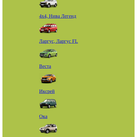
4х4, Нива Легенд
Ларгус, Ларгус FL
Веста
Иксрей
Ока