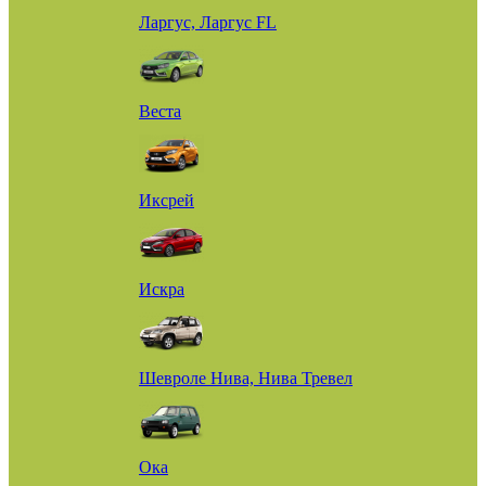
Ларгус, Ларгус FL
Веста
Иксрей
Искра
Шевроле Нива, Нива Тревел
Ока