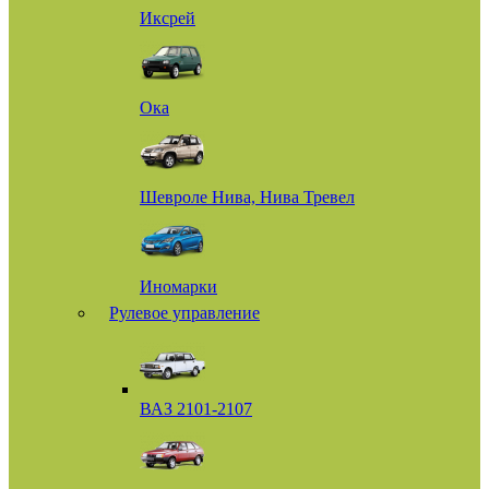
Иксрей
Ока
Шевроле Нива, Нива Тревел
Иномарки
Рулевое управление
ВАЗ 2101-2107