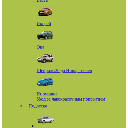
Веста
Иксрей
Ока
Шевроле/Лада Нива, Тревел
Иномарки
Уход за лакокрасочным покрытием
Подвеска