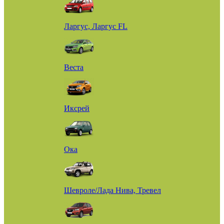
Ларгус, Ларгус FL
Веста
Иксрей
Ока
Шевроле/Лада Нива, Тревел