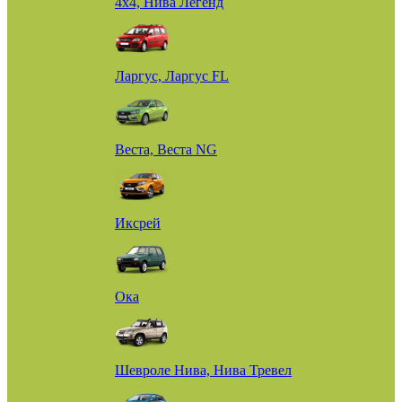
4х4, Нива Легенд
Ларгус, Ларгус FL
Веста, Веста NG
Иксрей
Ока
Шевроле Нива, Нива Тревел