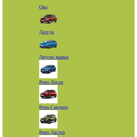
Ока
Датсун
Другие марки
Рено Логан
Рено Сандеро
Рено Дастер