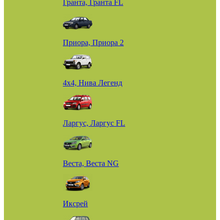
Гранта, Гранта FL
Приора, Приора 2
4х4, Нива Легенд
Ларгус, Ларгус FL
Веста, Веста NG
Иксрей