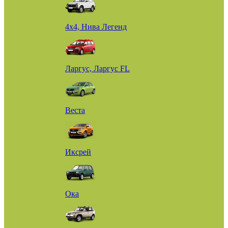
4х4, Нива Легенд
Ларгус, Ларгус FL
Веста
Иксрей
Ока