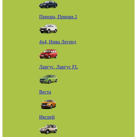
Приора, Приора 2
4х4, Нива Легенд
Ларгус, Ларгус FL
Веста
Иксрей