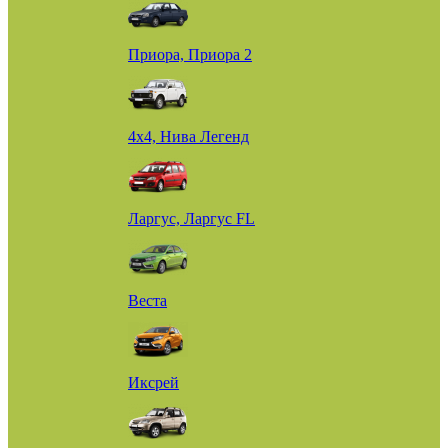
Приора, Приора 2
4х4, Нива Легенд
Ларгус, Ларгус FL
Веста
Иксрей