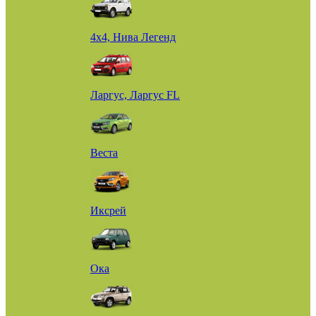
4х4, Нива Легенд
Ларгус, Ларгус FL
Веста
Иксрей
Ока