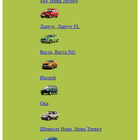
4х4, Нива Легенд
Ларгус, Ларгус FL
Веста, Веста NG
Иксрей
Ока
Шевроле Нива, Нива Тревел