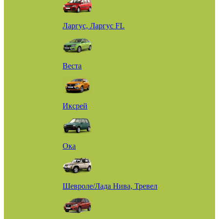
Ларгус, Ларгус FL
Веста
Иксрей
Ока
Шевроле/Лада Нива, Тревел