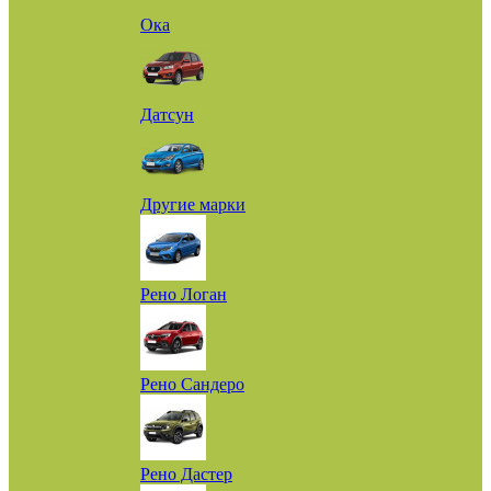
Ока
Датсун
Другие марки
Рено Логан
Рено Сандеро
Рено Дастер