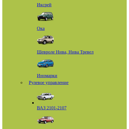
Иксрей
Ока
Шевроле Нива, Нива Тревел
Иномарки
Рулевое управление
ВАЗ 2101-2107