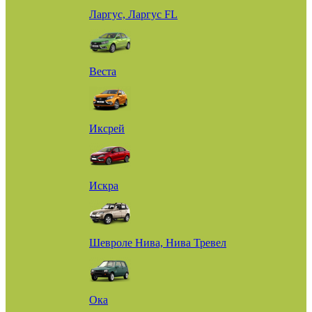
Ларгус, Ларгус FL
Веста
Иксрей
Искра
Шевроле Нива, Нива Тревел
Ока