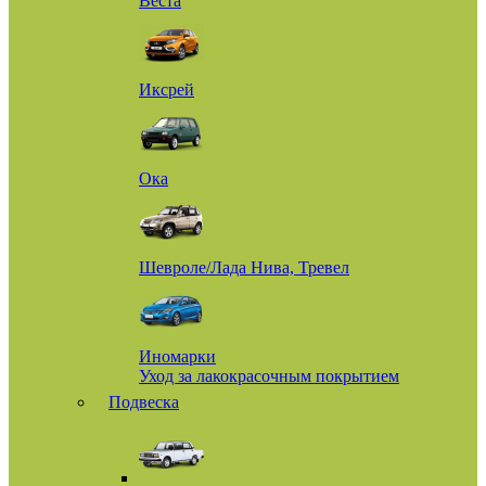
Веста
Иксрей
Ока
Шевроле/Лада Нива, Тревел
Иномарки
Уход за лакокрасочным покрытием
Подвеска