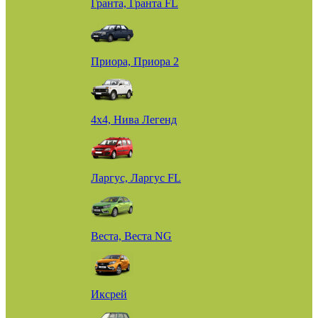
Гранта, Гранта FL
Приора, Приора 2
4х4, Нива Легенд
Ларгус, Ларгус FL
Веста, Веста NG
Иксрей