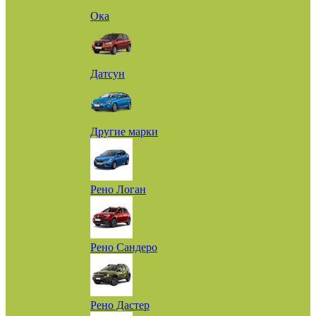
Ока
Датсун
Другие марки
Рено Логан
Рено Сандеро
Рено Дастер