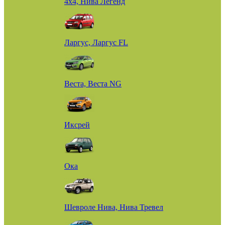
4х4, Нива Легенд
Ларгус, Ларгус FL
Веста, Веста NG
Иксрей
Ока
Шевроле Нива, Нива Тревел