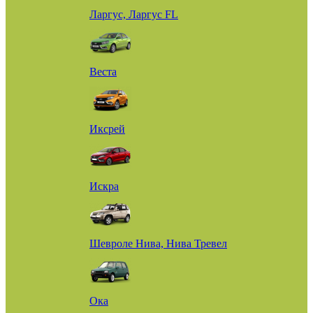
Ларгус, Ларгус FL
Веста
Иксрей
Искра
Шевроле Нива, Нива Тревел
Ока