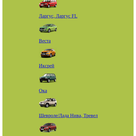
Ларгус, Ларгус FL
Веста
Иксрей
Ока
Шевроле/Лада Нива, Тревел