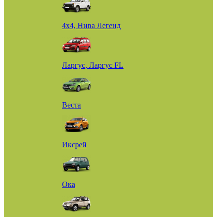
4х4, Нива Легенд
Ларгус, Ларгус FL
Веста
Иксрей
Ока