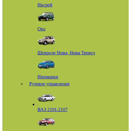
Иксрей
Ока
Шевроле Нива, Нива Тревел
Иномарки
Рулевое управление
ВАЗ 2101-2107