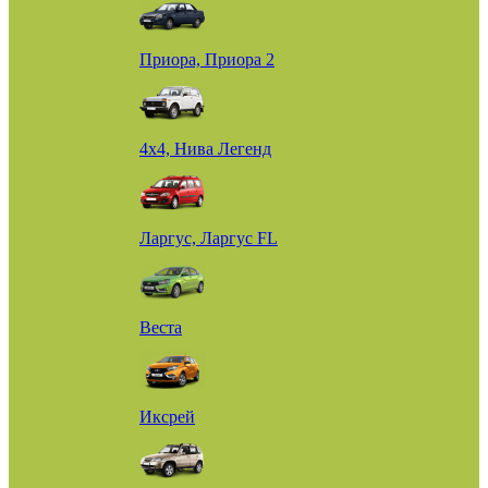
Приора, Приора 2
4х4, Нива Легенд
Ларгус, Ларгус FL
Веста
Иксрей