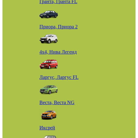
Гранта, Гранта FL
Приора, Приора 2
4х4, Нива Легенд
Ларгус, Ларгус FL
Веста, Веста NG
Иксрей