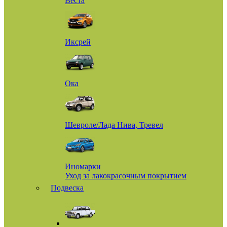
Веста
Иксрей
Ока
Шевроле/Лада Нива, Тревел
Иномарки
Уход за лакокрасочным покрытием
Подвеска