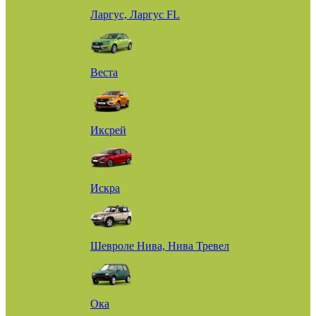
Ларгус, Ларгус FL
Веста
Иксрей
Искра
Шевроле Нива, Нива Тревел
Ока