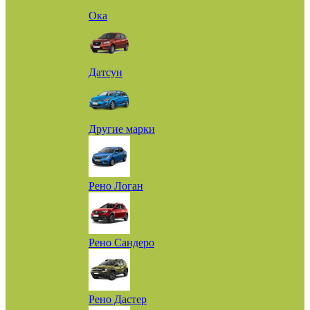
Ока
Датсун
Другие марки
Рено Логан
Рено Сандеро
Рено Дастер