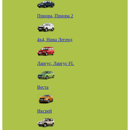
Приора, Приора 2
4х4, Нива Легенд
Ларгус, Ларгус FL
Веста
Иксрей