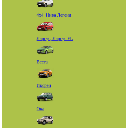
4х4, Нива Легенд
Ларгус, Ларгус FL
Веста
Иксрей
Ока