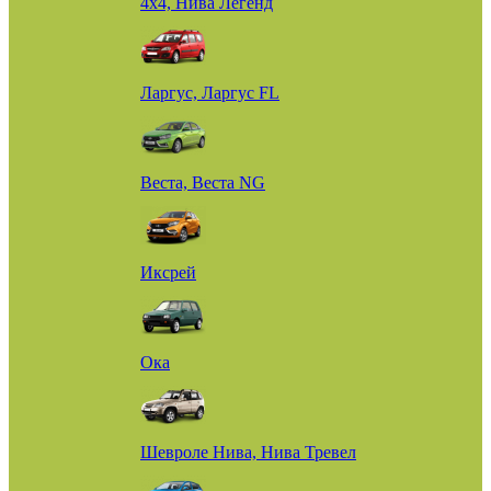
4х4, Нива Легенд
Ларгус, Ларгус FL
Веста, Веста NG
Иксрей
Ока
Шевроле Нива, Нива Тревел