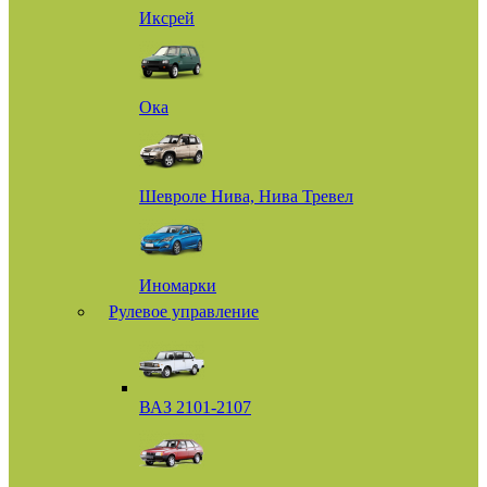
Иксрей
Ока
Шевроле Нива, Нива Тревел
Иномарки
Рулевое управление
ВАЗ 2101-2107