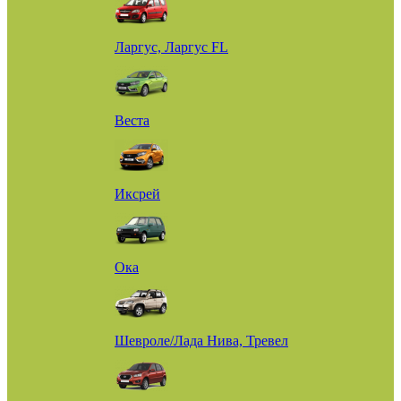
Ларгус, Ларгус FL
Веста
Иксрей
Ока
Шевроле/Лада Нива, Тревел