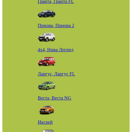
Гранта, Гранта FL
Приора, Приора 2
4х4, Нива Легенд
Ларгус, Ларгус FL
Веста, Веста NG
Иксрей