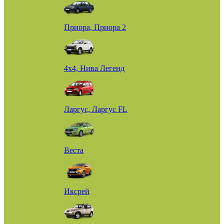
Приора, Приора 2
4х4, Нива Легенд
Ларгус, Ларгус FL
Веста
Иксрей