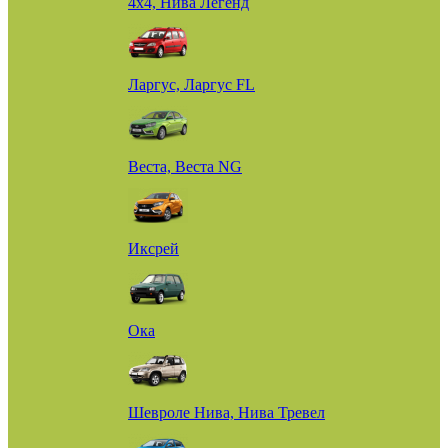
4х4, Нива Легенд
Ларгус, Ларгус FL
Веста, Веста NG
Иксрей
Ока
Шевроле Нива, Нива Тревел