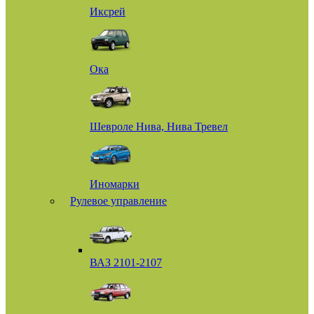
Иксрей
Ока
Шевроле Нива, Нива Тревел
Иномарки
Рулевое управление
ВАЗ 2101-2107