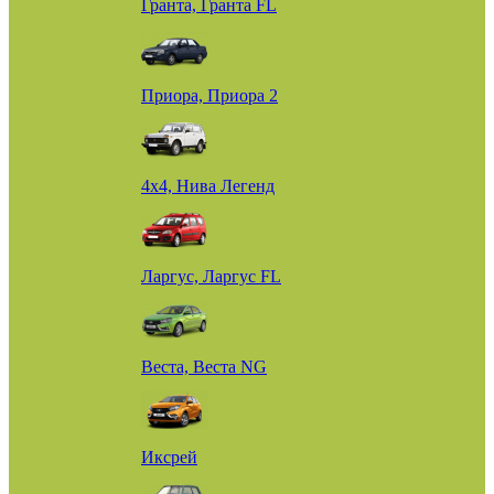
Гранта, Гранта FL
Приора, Приора 2
4х4, Нива Легенд
Ларгус, Ларгус FL
Веста, Веста NG
Иксрей