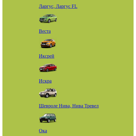
Ларгус, Ларгус FL
Веста
Иксрей
Искра
Шевроле Нива, Нива Тревел
Ока