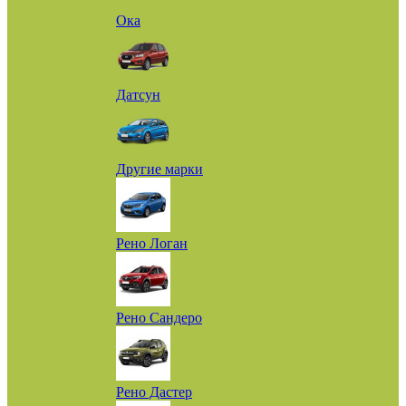
Ока
Датсун
Другие марки
Рено Логан
Рено Сандеро
Рено Дастер