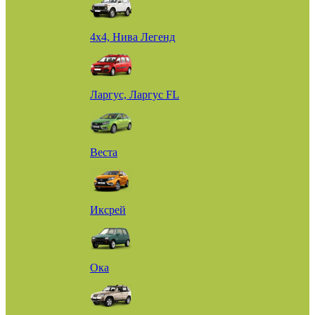
4х4, Нива Легенд
Ларгус, Ларгус FL
Веста
Иксрей
Ока