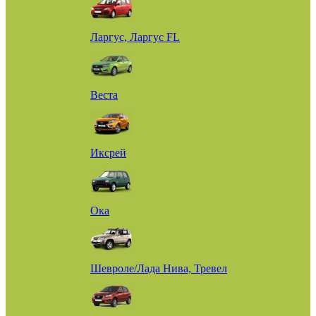
Ларгус, Ларгус FL
Веста
Иксрей
Ока
Шевроле/Лада Нива, Тревел