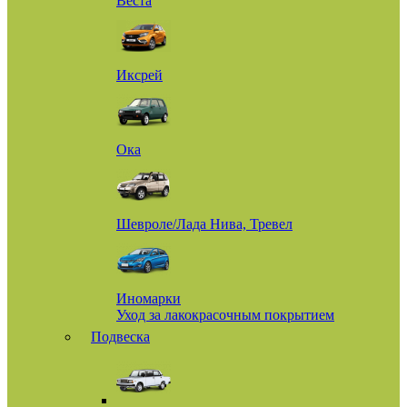
Веста
Иксрей
Ока
Шевроле/Лада Нива, Тревел
Иномарки
Уход за лакокрасочным покрытием
Подвеска