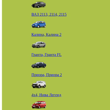
ВАЗ 2113, 2114, 2115
Калина, Калина 2
Гранта, Гранта FL
Приора, Приора 2
4х4, Нива Легенд