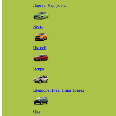
Ларгус, Ларгус FL
Веста
Иксрей
Искра
Шевроле Нива, Нива Тревел
Ока