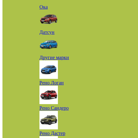
Ока
Датсун
Другие марки
Рено Логан
Рено Сандеро
Рено Дастер