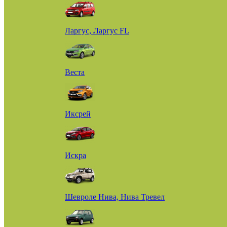
Ларгус, Ларгус FL
Веста
Иксрей
Искра
Шевроле Нива, Нива Тревел