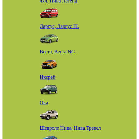
4х4, Нива Легенд
Ларгус, Ларгус FL
Веста, Веста NG
Иксрей
Ока
Шевроле Нива, Нива Тревел