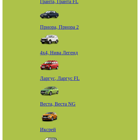
Гранта, Гранта FL
Приора, Приора 2
4х4, Нива Легенд
Ларгус, Ларгус FL
Веста, Веста NG
Иксрей