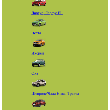
Ларгус, Ларгус FL
Веста
Иксрей
Ока
Шевроле/Лада Нива, Тревел