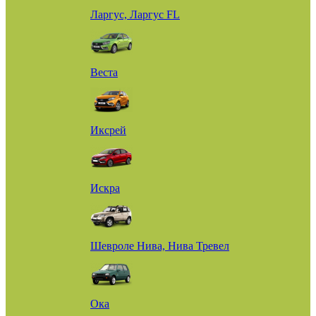
Ларгус, Ларгус FL
Веста
Иксрей
Искра
Шевроле Нива, Нива Тревел
Ока