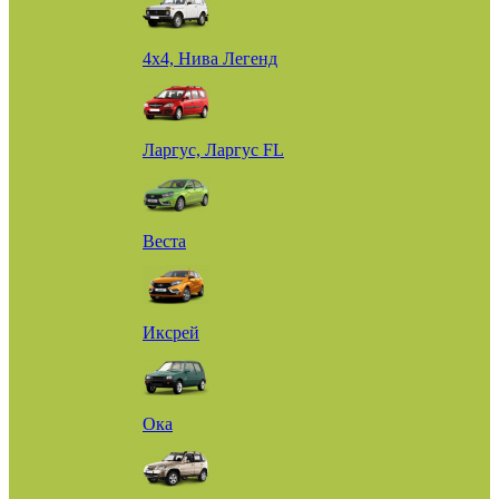
4х4, Нива Легенд
Ларгус, Ларгус FL
Веста
Иксрей
Ока