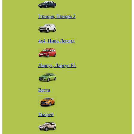
Приора, Приора 2
4х4, Нива Легенд
Ларгус, Ларгус FL
Веста
Иксрей