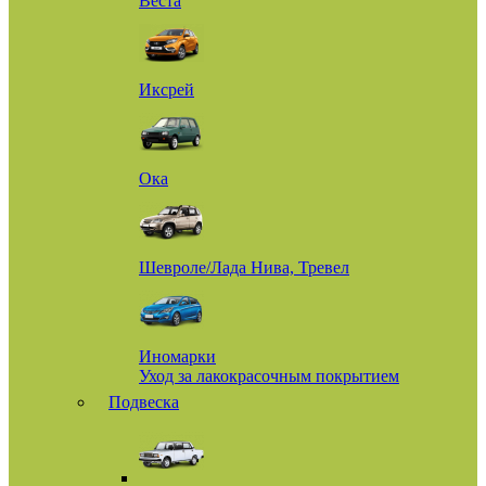
Веста
Иксрей
Ока
Шевроле/Лада Нива, Тревел
Иномарки
Уход за лакокрасочным покрытием
Подвеска