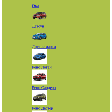
Ока
Датсун
Другие марки
Рено Логан
Рено Сандеро
Рено Дастер