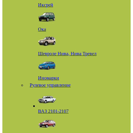
Иксрей
Ока
Шевроле Нива, Нива Тревел
Иномарки
Рулевое управление
ВАЗ 2101-2107