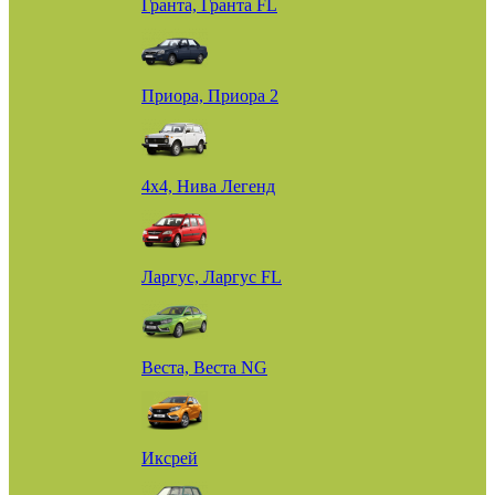
Гранта, Гранта FL
Приора, Приора 2
4х4, Нива Легенд
Ларгус, Ларгус FL
Веста, Веста NG
Иксрей