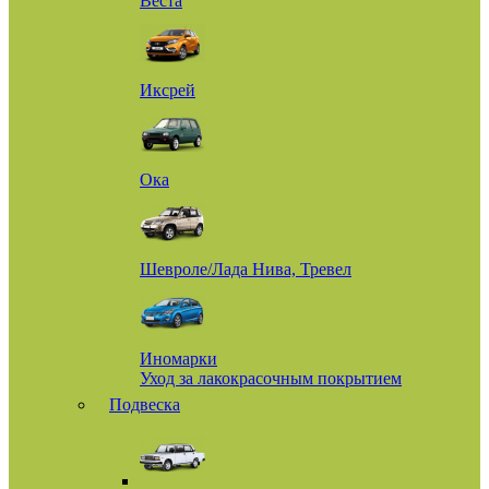
Веста
Иксрей
Ока
Шевроле/Лада Нива, Тревел
Иномарки
Уход за лакокрасочным покрытием
Подвеска