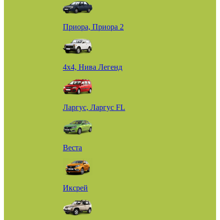
Приора, Приора 2
4х4, Нива Легенд
Ларгус, Ларгус FL
Веста
Иксрей