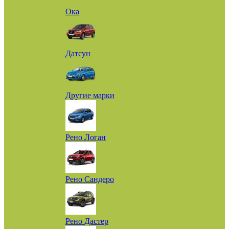
Ока
Датсун
Другие марки
Рено Логан
Рено Сандеро
Рено Дастер