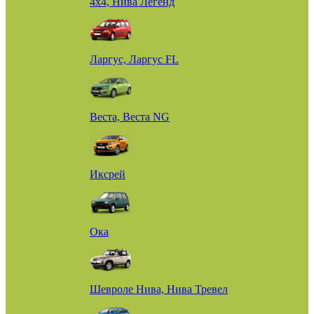
4х4, Нива Легенд
Ларгус, Ларгус FL
Веста, Веста NG
Иксрей
Ока
Шевроле Нива, Нива Тревел