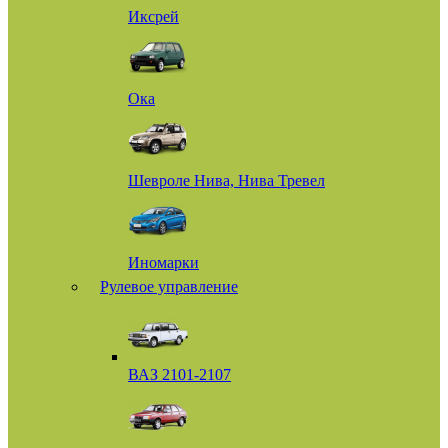
Иксрей
Ока
Шевроле Нива, Нива Тревел
Иномарки
Рулевое управление
ВАЗ 2101-2107