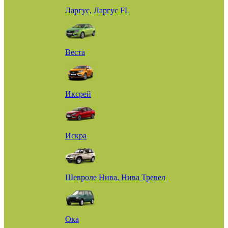
Ларгус, Ларгус FL
Веста
Иксрей
Искра
Шевроле Нива, Нива Тревел
Ока