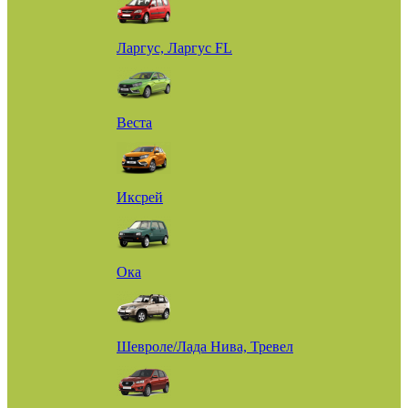
Ларгус, Ларгус FL
Веста
Иксрей
Ока
Шевроле/Лада Нива, Тревел