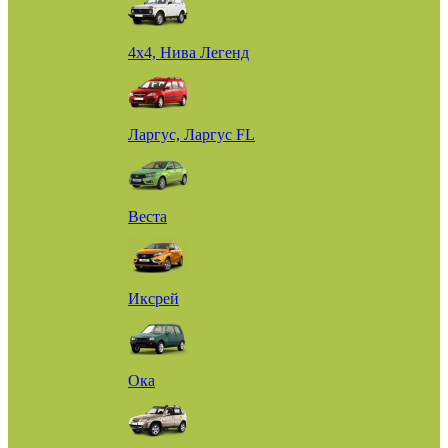
4х4, Нива Легенд
Ларгус, Ларгус FL
Веста
Иксрей
Ока